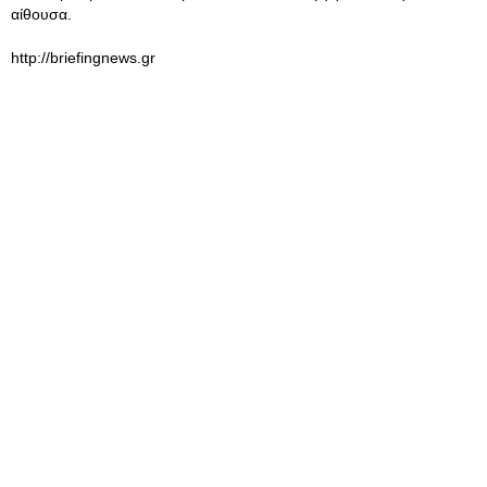
αίθουσα.
http://briefingnews.gr