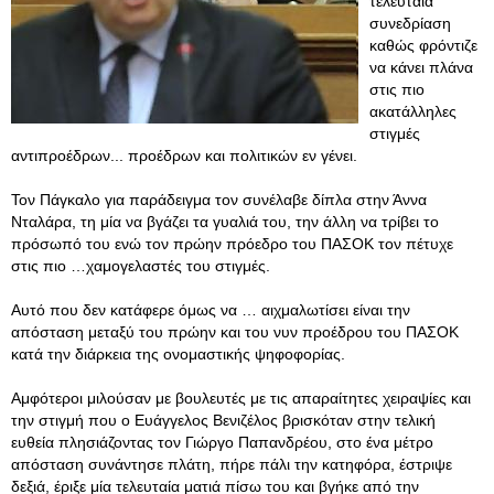
τελευταία
συνεδρίαση
καθώς φρόντιζε
να κάνει πλάνα
στις πιο
ακατάλληλες
στιγμές
αντιπροέδρων... προέδρων και πολιτικών εν γένει.
Τον Πάγκαλο για παράδειγμα τον συνέλαβε δίπλα στην Άννα
Νταλάρα, τη μία να βγάζει τα γυαλιά του, την άλλη να τρίβει το
πρόσωπό του ενώ τον πρώην πρόεδρο του ΠΑΣΟΚ τον πέτυχε
στις πιο …χαμογελαστές του στιγμές.
Αυτό που δεν κατάφερε όμως να … αιχμαλωτίσει είναι την
απόσταση μεταξύ του πρώην και του νυν προέδρου του ΠΑΣΟΚ
κατά την διάρκεια της ονομαστικής ψηφοφορίας.
Αμφότεροι μιλούσαν με βουλευτές με τις απαραίτητες χειραψίες και
την στιγμή που ο Ευάγγελος Βενιζέλος βρισκόταν στην τελική
ευθεία πλησιάζοντας τον Γιώργο Παπανδρέου, στο ένα μέτρο
απόσταση συνάντησε πλάτη, πήρε πάλι την κατηφόρα, έστριψε
δεξιά, έριξε μία τελευταία ματιά πίσω του και βγήκε από την