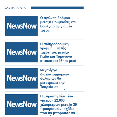
ΣΧΕΤΙΚΑ ΑΡΘΡΑ
Ο αγώνας δρόμου
μεταξύ Ρουμανίας και
Βουλγαρίας για νέα
τρένα.
Η σιδηροδρομική
γραμμή υψηλής
ταχύτητας μεταξύ
Γέιδα και Ταραγόνα
αποκαταστάθηκε μετά
από σχεδόν τρεις
ώρες διακοπής λόγω
Μεγα-έργο
πυρκαγιάς.
δισεκατομμυρίων
δολαρίων θα
μετατρέψει την
Τουρκία σε
σιδηροδρομική
γέφυρα μεταξύ
Η Ευρώπη θέλει ένα
Ευρώπης και Ασίας.
«μετρό» 22.000
χιλιομέτρων μεταξύ 39
προορισμών, σχέδιο
που θα μπορούσε να