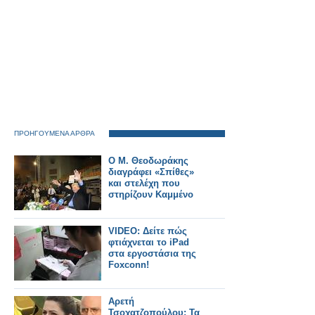
ΠΡΟΗΓΟΥΜΕΝΑ ΑΡΘΡΑ
Ο Μ. Θεοδωράκης
διαγράφει «Σπίθες»
και στελέχη που
στηρίζουν Καμμένο
VIDEO: Δείτε πώς
φτιάχνεται το iPad
στα εργοστάσια της
Foxconn!
Αρετή
Τσοχατζοπούλου: Τα