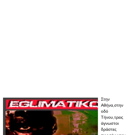
Στην
Αθήνα,στην
οδό
Τήνου,τρεις
άγνωστοι
δράστες