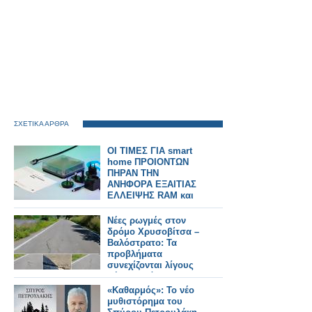
ΣΧΕΤΙΚΑ ΑΡΘΡΑ
ΟΙ ΤΙΜΕΣ ΓΙΑ smart
home ΠΡΟΙΟΝΤΩΝ
ΠΗΡΑΝ ΤΗΝ
ΑΝΗΦΟΡΑ ΕΞΑΙΤΙΑΣ
ΕΛΛΕΙΨΗΣ RAM και
chip
Νέες ρωγμές στον
δρόμο Χρυσοβίτσα –
Βαλόστρατο: Τα
προβλήματα
συνεχίζονται λίγους
μήνες μετά την
ασφαλτόστρωση
«Καθαρμός»: Το νέο
μυθιστόρημα του