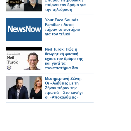
Σπύρου Πετρουλάκη
παίρνει τον δρόμο για
την τηλεόραση
Your Face Sounds
Familiar : Αυτοί
πήραν το εισιτήριο
για τον τελικό
Neil Turok: Πώς η
θεωρητική φυσική
έχασε τον δρόμο της
και γιατί τα
πανεπιστήμια δεν
ενθαρρύνουν την
πρωτοτυπία
Μεσημεριανή Ζώνη:
Οι «Αλήθειες με τη
Ζήνα» πήραν την
πρωτιά – Στο κυνήγι
οι «Αποκαλύψεις»