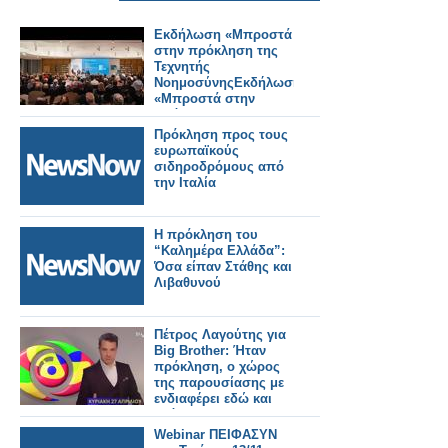
Εκδήλωση «Μπροστά
στην πρόκληση της
Τεχνητής
ΝοημοσύνηςΕκδήλωση
«Μπροστά στην
πρόκληση της
Τεχνητής
Πρόκληση προς τους
Νοημοσύνης»
ευρωπαϊκούς
σιδηροδρόμους από
την Ιταλία
Η πρόκληση του
“Καλημέρα Ελλάδα”:
Όσα είπαν Στάθης και
Λιβαθυνού
Πέτρος Λαγούτης για
Big Brother: Ήταν
πρόκληση, ο χώρος
της παρουσίασης με
ενδιαφέρει εδώ και
χρόνια
Webinar ΠΕΙΦΑΣΥΝ