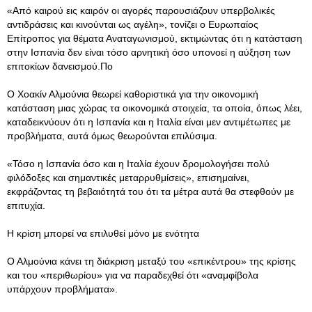
«Από καιρού εις καιρόν οι αγορές παρουσιάζουν υπερβολικές
αντιδράσεις και κινούνται ως αγέλη», τονίζει ο Eυρωπαίος
Eπίτροπος για θέματα Αναταγωνισμού, εκτιμώντας ότι η κατάσταση
στην Ισπανία δεν είναι τόσο αρνητική όσο υπονοεί η αύξηση των
επιτοκίων δανεισμού.Πο
Ο Χοακίν Αλμούνια θεωρεί καθοριστικά για την οικονομική
κατάσταση μιας χώρας τα οικονομικά στοιχεία, τα οποία, όπως λέει,
καταδεικνύουν ότι η Ισπανία και η Ιταλία είναι μεν αντιμέτωπες με
προβλήματα, αυτά όμως θεωρούνται επιλύσιμα.
«Τόσο η Ισπανία όσο και η Ιταλία έχουν δρομολογήσει πολύ
φιλόδοξες και σημαντικές μεταρρυθμίσεις», επισημαίνει,
εκφράζοντας τη βεβαιότητά του ότι τα μέτρα αυτά θα στεφθούν με
επιτυχία.
Η κρίση μπορεί να επιλυθεί μόνο με ενότητα
Ο Αλμούνια κάνει τη διάκριση μεταξύ του «επικέντρου» της κρίσης
και του «περιθωρίου» για να παραδεχθεί ότι «αναμφίβολα
υπάρχουν προβλήματα».