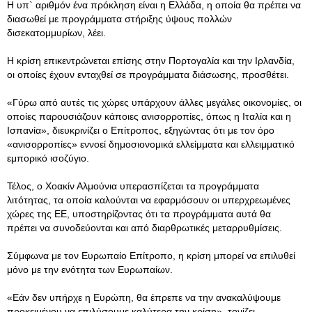
Η υπ` αριθμόν ένα πρόκληση είναι η Ελλάδα, η οποία θα πρέπει να
διασωθεί με προγράμματα στήριξης ύψους πολλών
δισεκατομμυρίων, λέει.
Η κρίση επικεντρώνεται επίσης στην Πορτογαλία και την Ιρλανδία,
οι οποίες έχουν ενταχθεί σε προγράμματα διάσωσης, προσθέτει.
«Γύρω από αυτές τις χώρες υπάρχουν άλλες μεγάλες οικονομίες, οι
οποίες παρουσιάζουν κάποιες ανισορροπίες, όπως η Ιταλία και η
Ισπανία», διευκρινίζει ο Επίτροπος, εξηγώντας ότι με τον όρο
«ανισορροπίες» εννοεί δημοσιονομικά ελλείμματα και ελλειμματικό
εμπορικό ισοζύγιο.
Τέλος, ο Χοακίν Αλμούνια υπερασπίζεται τα προγράμματα
λιτότητας, τα οποία καλούνται να εφαρμόσουν οι υπερχρεωμένες
χώρες της ΕΕ, υποστηρίζοντας ότι τα προγράμματα αυτά θα
πρέπει να συνοδεύονται και από διαρθρωτικές μεταρρυθμίσεις.
Σύμφωνα με τον Ευρωπαίο Επίτροπο, η κρίση μπορεί να επιλυθεί
μόνο με την ενότητα των Ευρωπαίων.
«Εάν δεν υπήρχε η Ευρώπη, θα έπρεπε να την ανακαλύψουμε
προκειμένου να επιλύσουμε καλύτερα την κρίση», τονίζει