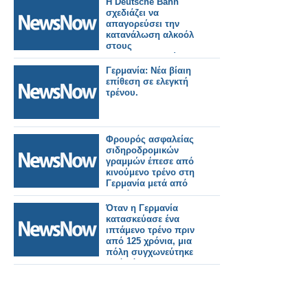
Η Deutsche Bahn
σχεδιάζει να
απαγορεύσει την
κατανάλωση αλκοόλ
στους
σιδηροδρομικούς
σταθμούς στη
Γερμανία: Νέα βίαιη
Γερμανία.
επίθεση σε ελεγκτή
τρένου.
Φρουρός ασφαλείας
σιδηροδρομικών
γραμμών έπεσε από
κινούμενο τρένο στη
Γερμανία μετά από
διαμάχη.
Όταν η Γερμανία
κατασκεύασε ένα
ιπτάμενο τρένο πριν
από 125 χρόνια, μια
πόλη συγχωνεύτηκε
από κάτω του.