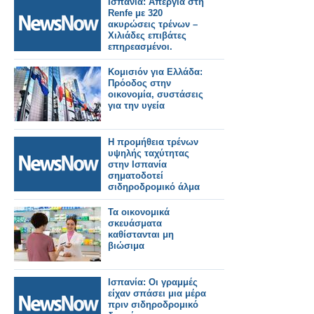
Ισπανία: Απεργία στη
Renfe με 320
ακυρώσεις τρένων –
Χιλιάδες επιβάτες
επηρεασμένοι.
Κομισιόν για Ελλάδα:
Πρόοδος στην
οικονομία, συστάσεις
για την υγεία
Η προμήθεια τρένων
υψηλής ταχύτητας
στην Ισπανία
σηματοδοτεί
σιδηροδρομικό άλμα
Τα οικονομικά
σκευάσματα
καθίστανται μη
βιώσιμα
Ισπανία: Οι γραμμές
είχαν σπάσει μια μέρα
πριν σιδηροδρομικό