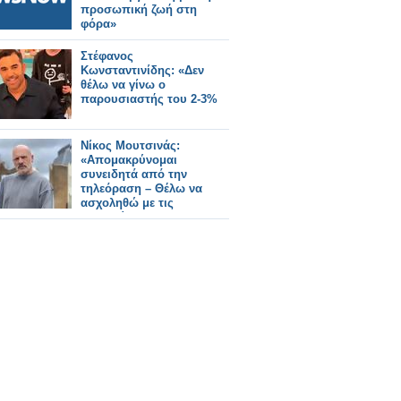
προσωπική ζωή στη
φόρα»
Στέφανος
Κωνσταντινίδης: «Δεν
θέλω να γίνω ο
παρουσιαστής του 2-3%
Νίκος Μουτσινάς:
«Απομακρύνομαι
συνειδητά από την
τηλεόραση – Θέλω να
ασχοληθώ με τις
θεραπείες»