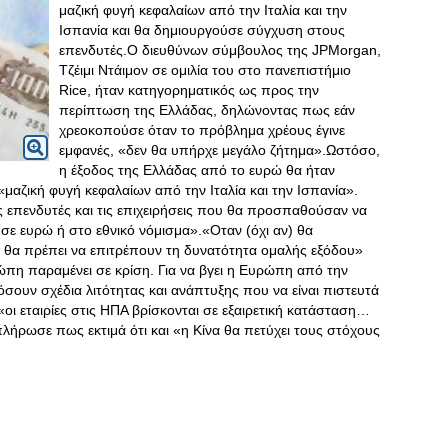
μαζική φυγή κεφαλαίων από την Ιταλία και την
Ισπανία και θα δημιουργούσε σύγχυση στους
επενδυτές.O διευθύνων σύμβουλος της JPMorgan,
Τζέιμι Ντάιμον σε ομιλία του στο πανεπιστήμιο
Rice, ήταν κατηγορηματικός ως προς την
περίπτωση της Ελλάδας, δηλώνοντας πως εάν
χρεοκοπούσε όταν το πρόβλημα χρέους έγινε
εμφανές, «δεν θα υπήρχε μεγάλο ζήτημα».Ωστόσο,
η έξοδος της Ελλάδας από το ευρώ θα ήταν
αζική φυγή κεφαλαίων από την Ιταλία και την Ισπανία».
επενδυτές και τις επιχειρήσεις που θα προσπαθούσαν να
 σε ευρώ ή στο εθνικό νόμισμα».«Οταν (όχι αν) θα
θα πρέπει να επιτρέπουν τη δυνατότητα ομαλής εξόδου»
ώπη παραμένει σε κρίση. Για να βγει η Ευρώπη από την
μόσουν σχέδια λιτότητας και ανάπτυξης που να είναι πιστευτά
ι εταιρίες στις ΗΠΑ βρίσκονται σε εξαιρετική κατάσταση…
ήρωσε πως εκτιμά ότι και «η Κίνα θα πετύχει τους στόχους