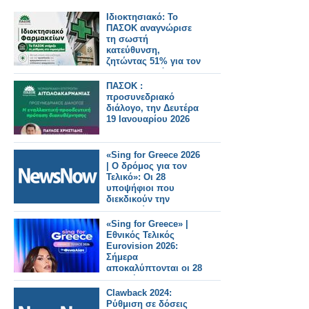
Ιδιοκτησιακό: Το
ΠΑΣΟΚ αναγνώρισε
τη σωστή
κατεύθυνση,
ζητώντας 51% για τον
φαρμακοποιό
ΠΑΣΟΚ :
προσυνεδριακό
διάλογο, την Δευτέρα
19 Ιανουαρίου 2026
«Sing for Greece 2026
| Ο δρόμος για τον
Τελικό»: Οι 28
υποψήφιοι που
διεκδικούν την
εκπροσώπηση της
Ελλάδας στη
«Sing for Greece» |
Eurovision 2026
Εθνικός Τελικός
Eurovision 2026:
Σήμερα
αποκαλύπτονται οι 28
υποψήφιοι
Clawback 2024:
Ρύθμιση σε δόσεις