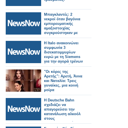
Μπαγκλαντές: 2
νεκροί όταν βαγόνια
εμπορευματικής
αμαξοστοιχίας
συγκρούστηκαν με
οχήματα.
Η Italo ανακοινώνει
συμφωνία 3
δισεκατομμυρίων
ευρώ με τη Siemens
για την αγορά τρένων
για τη Γερμανία.
"Οι κόρες της
Αρετής": Αρετή, Άννα
και Ναταλία: Τρεις
γυναίκες, μια κοινή
μοίρα
Η Deutsche Bahn
σχεδιάζει να
απαγορεύσει την
κατανάλωση αλκοόλ
στους
σιδηροδρομικούς
σταθμούς στη