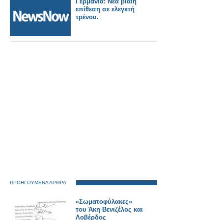
Γερμανία: Νέα βίαιη
Γερμανία.
επίθεση σε ελεγκτή
τρένου.
ΠΡΟΗΓΟΥΜΕΝΑ ΑΡΘΡΑ
«Σωματοφύλακες»
του Άκη Βενιζέλος και
Λοβέρδος