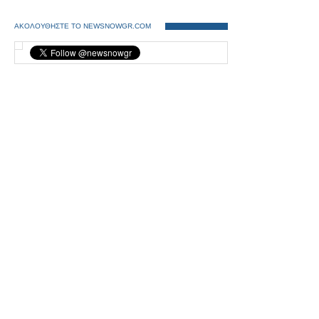
ΑΚΟΛΟΥΘΗΣΤΕ ΤΟ NEWSNOWGR.COM