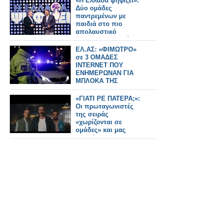
«Η Ελλάδα ψηφίζει»:
Δύο ομάδες
παντρεμένων με
παιδιά στο πιο
απολαυστικό
guessing της ζωής
τους...
ΕΛ.ΑΣ: «ΦΙΜΩΤΡΟ»
σε 3 ΟΜΑΔΕΣ
INTERNET ΠΟΥ
ΕΝΗΜΕΡΩΝΑΝ ΓΙΑ
ΜΠΛΟΚΑ ΤΗΣ
ΤΡΟΧΑΙΑΣ - 2
ΣΥΛΛΗΨΕΙΣ ΝΕΑΡΩΝ
«ΓΙΑΤΙ ΡΕ ΠΑΤΕΡΑ;»:
Οι πρωταγωνιστές
της σειράς
«χωρίζονται σε
ομάδες» και μας
συστήνονται...