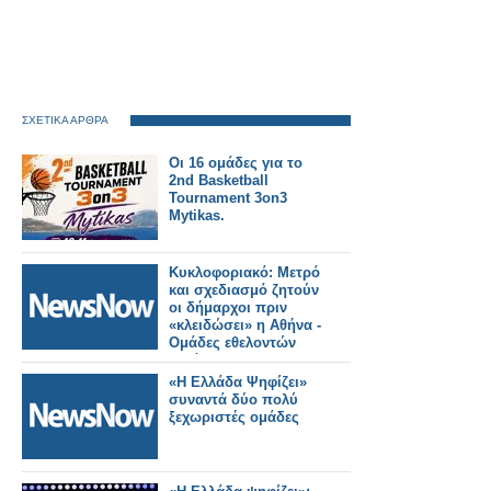
ΣΧΕΤΙΚΑ ΑΡΘΡΑ
Oι 16 ομάδες για το
2nd Basketball
Tournament 3on3
Mytikas.
Κυκλοφοριακό: Μετρό
και σχεδιασμό ζητούν
οι δήμαρχοι πριν
«κλειδώσει» η Αθήνα -
Ομάδες εθελοντών
κατά των
βανδαλισμών
«Η Ελλάδα Ψηφίζει»
επιστρατεύει το
συναντά δύο πολύ
υπουργείο.
ξεχωριστές ομάδες