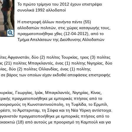
Το πρώτο τρίμηνο του 2012 έχουν επιστρέψει
συνολικά 1992 αλλοδαποί
Η επιστροφή άλλων πενήντα πέντε (55)
αλλοδαπών πολιτών, στις χώρες καταγωγής τους,
πραγματοποιήθηκε χθες (12-04-2012), από το
Τμήμα Απελάσεων της Διεύθυνσης Αλλοδαπών
τες Αφγανιστάν, δύο (2) πολίτες Τουρκίας, τρεις (3) πολίτες
νας (21) πολίτες Μπαγκλαντές, ένας (1) πολίτης Νιγηρίας, δύο
νίας, δύο (2) πολίτες Ολλανδίας, ένας (1) πολίτης
ς, σε βάρος των οποίων είχαν εκδοθεί αποφάσεις επιστροφής
κίας, Γεωργίας, Ιράκ, Μπαγκλαντές, Νιγηρίας, Κίνας,
ερικής πραγματοποιήθηκε με εμπορικές πτήσεις από το
ροορισμούς τη Κωνσταντινούπολη, τη Τυφλίδα, το Ερμπίλ,
ρέστι, το Άμστερνταμ, τη Σόφια και τη Νέα Υόρκη αντίστοιχα.
ανιστάν πραγματοποιήθηκε με εμπορικές πτήσεις από το
δεκαοκτώ (18) από αυτούς με προορισμό τη Καμπούλ και για