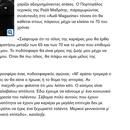
χαρίζει αξιομνημόνευτες ατάκες. Ο Πορτογάλος
τεχνικός της Ρεάλ Μαδρίτης, παραχωρώντας
συνέντευξη στο «Audi Magazine» τόνισε ότι θα
κάθεται στους πάγκους μέχρι να κλείσει τα 70 του
χρόνια.
«Σκέφτομαι ότι το τέλος της καριέρας μου θα έρθει
αματήσω μεταξύ των 65 και των 70 και το μόνο που επιθυμώ
 μου. Το ποδόσφαιρο θα είναι μέρος της ζωής μου μέχρι να
μου. Όταν θα πω τέλος, θα πάψω να είμαι μέλος της
 προσφέρει ένας ποδοσφαιρικός αγώνας: «Μ' αρέσει τρομερά ο
ες αν θα είσαι ο ήρωας ή το θύμα της ιστορίας
. Αν
ιχνίδι μου φαίνεται ότι μου λείπει κάτι. Ο κόσμος είναι
αλαβαίνω απόλυτα. Εδώ έχουμε να κάνουμε μ' ένα κοινωνικό
ηρεσία του ταλέντου. Σέβομαι πολύ αυτούς που έχουν
νατότητα να έχουν μια καριέρα με μεγάλη επιτυχία δεν με
ρέπει να έχεις ένα ξεχωριστό ταλέντο. Μερικοί γεννιούνται μ'
νατό επίπεδο», κατέληξε.