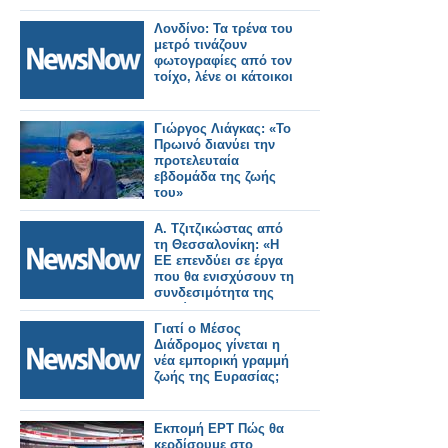
Λονδίνο: Τα τρένα του
μετρό τινάζουν
φωτογραφίες από τον
τοίχο, λένε οι κάτοικοι
Γιώργος Λιάγκας: «Το
Πρωινό διανύει την
προτελευταία
εβδομάδα της ζωής
του»
Α. Τζιτζικώστας από
τη Θεσσαλονίκη: «Η
ΕΕ επενδύει σε έργα
που θα ενισχύσουν τη
συνδεσιμότητα της
Ευρώπης με τα
Δυτικά Βαλκάνια –
Γιατί ο Μέσος
Περνάμε από τα
Διάδρομος γίνεται η
σχέδια στην πράξη».
νέα εμπορική γραμμή
ζωής της Ευρασίας;
Εκπομή ΕΡΤ Πώς θα
κερδίσουμε στο