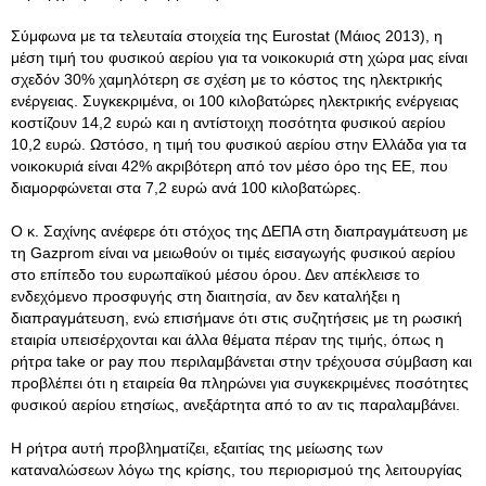
Σύμφωνα με τα τελευταία στοιχεία της Eurostat (Μάιος 2013), η
μέση τιμή του φυσικού αερίου για τα νοικοκυριά στη χώρα μας είναι
σχεδόν 30% χαμηλότερη σε σχέση με το κόστος της ηλεκτρικής
ενέργειας. Συγκεκριμένα, οι 100 κιλοβατώρες ηλεκτρικής ενέργειας
κοστίζουν 14,2 ευρώ και η αντίστοιχη ποσότητα φυσικού αερίου
10,2 ευρώ. Ωστόσο, η τιμή του φυσικού αερίου στην Ελλάδα για τα
νοικοκυριά είναι 42% ακριβότερη από τον μέσο όρο της ΕΕ, που
διαμορφώνεται στα 7,2 ευρώ ανά 100 κιλοβατώρες.
Ο κ. Σαχίνης ανέφερε ότι στόχος της ΔΕΠΑ στη διαπραγμάτευση με
τη Gazprom είναι να μειωθούν οι τιμές εισαγωγής φυσικού αερίου
στο επίπεδο του ευρωπαϊκού μέσου όρου. Δεν απέκλεισε το
ενδεχόμενο προσφυγής στη διαιτησία, αν δεν καταλήξει η
διαπραγμάτευση, ενώ επισήμανε ότι στις συζητήσεις με τη ρωσική
εταιρία υπεισέρχονται και άλλα θέματα πέραν της τιμής, όπως η
ρήτρα take or pay που περιλαμβάνεται στην τρέχουσα σύμβαση και
προβλέπει ότι η εταιρεία θα πληρώνει για συγκεκριμένες ποσότητες
φυσικού αερίου ετησίως, ανεξάρτητα από το αν τις παραλαμβάνει.
Η ρήτρα αυτή προβληματίζει, εξαιτίας της μείωσης των
καταναλώσεων λόγω της κρίσης, του περιορισμού της λειτουργίας