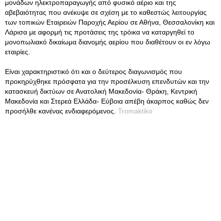
μονάδων ηλεκτροπαραγωγής από φυσικό αέριο και της
αβεβαιότητας που ανέκυψε σε σχέση με το καθεστώς λειτουργίας
των τοπικών Εταιρειών Παροχής Αερίου σε Αθήνα, Θεσσαλονίκη και
Λάρισα με αφορμή τις προτάσεις της τρόικα να καταργηθεί το
μονοπωλιακό δικαίωμα διανομής αερίου που διαθέτουν οι εν λόγω
εταιρίες.
Είναι χαρακτηριστικό ότι και ο δεύτερος διαγωνισμός που
προκηρύχθηκε πρόσφατα για την προσέλκυση επενδυτών και την
κατασκευή δικτύων σε Ανατολική Μακεδονία- Θράκη, Κεντρική
Μακεδονία και Στερεά Ελλάδα- Εύβοια απέβη άκαρπος καθώς δεν
προσήλθε κανένας ενδιαφερόμενος.
Tromaktiko