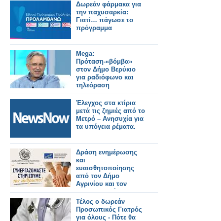
ωράριο!
Δωρεάν φάρμακα για
την παχυσαρκία:
Γιατί… πάγωσε το
πρόγραμμα
Mega:
Πρόταση-«βόμβα»
στον Δήμο Βερύκιο
για ραδιόφωνο και
τηλεόραση
Έλεγχος στα κτίρια
μετά τις ζημιές από το
Μετρό – Ανησυχία για
τα υπόγεια ρέματα.
Δράση ενημέρωσης
και
ευαισθητοποίησης
από τον Δήμο
Αγρινίου και τον
ΣΕΕΔΑ με μήνυμα
«Συνεργαζόμαστε –
Τέλος ο δωρεάν
Στηρίζουμε τον
Προσωπικός Γιατρός
άνθρωπο»
για όλους - Πότε θα