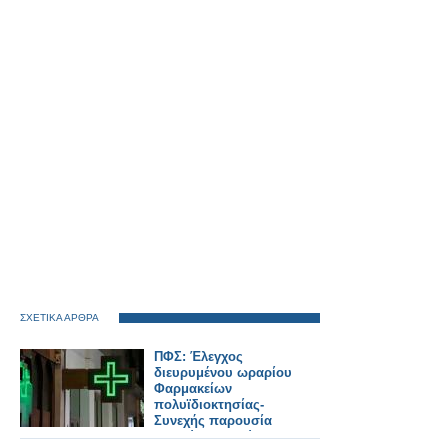
ΣΧΕΤΙΚΑ ΑΡΘΡΑ
ΠΦΣ: Έλεγχος
διευρυμένου ωραρίου
Φαρμακείων
πολυϊδιοκτησίας-
Συνεχής παρουσία
αδειούχου Φ/ού στο