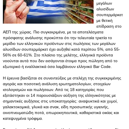
μεγάλων
αλυσίδων
σουπερμάρκετ
με θετική
επίδραση στο
ΑΕΠ της χώρας. Πιο συγκεκριμένα, με τα αποτελέσματα
πρόσφατης ανάλυσης προκύπτει ότι την τελευταία τριετία το
μερίδιο των ελληνικών προϊόντων στις πωλήσεις των μεγάλων
αλυσίδων σουπερμάρκετ έχει αυξηθεί κατά περίπου 5%, από 55-
56% σε 60-61%. Στο πλαίσιο της μελέτης, ελληνικά προϊόντα
νοούνται αυτά που δεν εισάγονται έτοιμα προς πώληση από το
εξωτερικό ή εναλλακτικά όσα λαμβάνουν ελληνικό Bar Code.
Η έρευνα βασίζεται σε συνεντεύξεις με στελέχη της συγκεκριμένης
αγοράς και ποσοτική ανάλυση ερωτηματολογίων, στοιχείων
ισολογισμών και πωλήσεων. Από τις 18 κατηγορίες που
εξετάστηκαν οι 14 παρουσιάζουν αύξηση της ελληνικότητας με
σημαντικές αυξήσεις στις υποκατηγορίες: αναψυκτικά και χυμοί,
γαλακτοκομικά, γλυκά και σνακ, είδη προσωπικής υγιεινής,
οινοπνευματώδη ποτά, οπωροκηπευτικά, καθαριστικά οικίας και
κατεψυγμένα τρόφιμα.