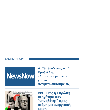
ΣΧΕΤΙΚΑ ΑΡΘΡΑ
Α. Τζιτζικώστας από
Βρυξέλλες:
«Λαμβάνουμε μέτρα
για να
αντιμετωπίσουμε τις
επιπτώσεις στον
τομέα των μεταφορών
BBC: Πώς η Ευρώπη
και τα καύσιμα από
οδηγήθηκε σαν
την κρίση στη Μέση
"υπνοβάτης" προς
Ανατολή»
ακόμη μία ενεργειακή
κρίση