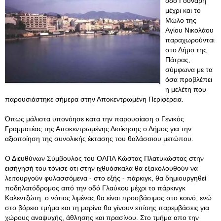
οδό Γούναρη
μέχρι και το
Μώλο της
Αγίου Νικολάου
παραχωρούνται
στο Δήμο της
Πάτρας,
σύμφωνα με τα
όσα προβλέπει
η μελέτη που
παρουσιάστηκε σήμερα στην Αποκεντρωμένη Περιφέρεια.
Όπως μάλιστα υπονόησε κατα την παρουσίαση ο Γενικός
Γραμματέας της Αποκεντρωμένης Διοίκησης ο Δήμος για την
αξιοποίηση της συνολικής έκτασης του θαλάσσιου μετώπου.
Ο Διευθύνων Σύμβουλος του ΟΛΠΑ Κώστας Πλατυκώστας στην
εισήγησή του τόνισε οτι στην ιχθυόσκαλα θα εξακολουθούν να
λειτουργούν φυλασσόμενα - στο εξής - πάρκιγκ, θα δημιουργηθεί
ποδηλατόδρομος από την οδό Γλαύκου μέχρι το πάρκινγκ
Καλεντζώτη. ο νότιος λιμένας θα είναι προσβάσιμος στο κοινό, ενώ
στο βόρειο τμήμα και τη μαρίνα θα γίνουν επίσης παρεμβάσεις για
χώρους αναψυχής, άθλησης και πρασίνου. Στο τμήμα απο την