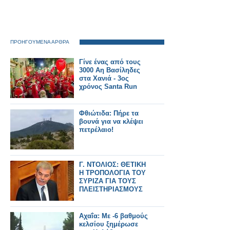
ΠΡΟΗΓΟΥΜΕΝΑ ΑΡΘΡΑ
Γίνε ένας από τους
3000 Αη Βασίληδες
στα Χανιά - 3ος
χρόνος Santa Run
Φθιώτιδα: Πήρε τα
βουνά για να κλέψει
πετρέλαιο!
Γ. ΝΤΟΛΙΟΣ: ΘΕΤΙΚΗ
Η ΤΡΟΠΟΛΟΓΙΑ ΤΟΥ
ΣΥΡΙΖΑ ΓΙΑ ΤΟΥΣ
ΠΛΕΙΣΤΗΡΙΑΣΜΟΥΣ
Αχαΐα: Με -6 βαθμούς
κελσίου ξημέρωσε