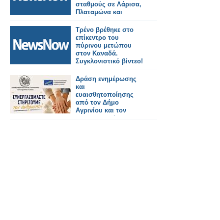
σταθμούς σε Λάρισα,
Πλαταμώνα και
Κατάκολο.
Τρένο βρέθηκε στο
επίκεντρο του
πύρινου μετώπου
στον Καναδά.
Συγκλονιστικό βίντεο!
Δράση ενημέρωσης
και
ευαισθητοποίησης
από τον Δήμο
Αγρινίου και τον
ΣΕΕΔΑ με μήνυμα
«Συνεργαζόμαστε –
Στηρίζουμε τον
άνθρωπο»