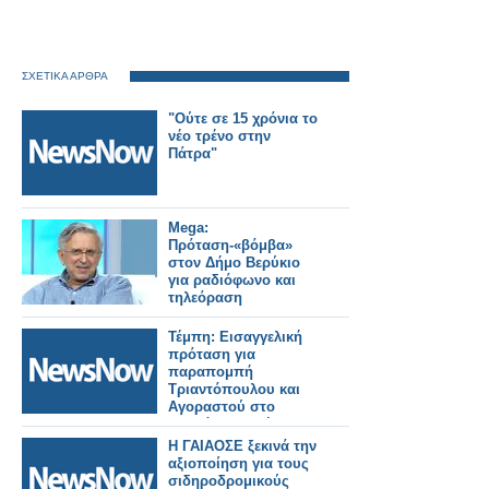
ΣΧΕΤΙΚΑ ΑΡΘΡΑ
"Ούτε σε 15 χρόνια το
νέο τρένο στην
Πάτρα"
Mega:
Πρόταση-«βόμβα»
στον Δήμο Βερύκιο
για ραδιόφωνο και
τηλεόραση
Τέμπη: Εισαγγελική
πρόταση για
παραπομπή
Τριαντόπουλου και
Αγοραστού στο
Ειδικό Δικαστήριο.
Η ΓΑΙΑΟΣΕ ξεκινά την
αξιοποίηση για τους
σιδηροδρομικούς