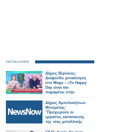
ΣΧΕΤΙΚΑ ΑΡΘΡΑ
Δήμος Βερύκιος:
Διαψεύδει μετακίνηση
στο Mega – «Το Happy
Day είναι και
παραμένει στην
καρδιά μου»
Δήμος Αμπελοκήπων-
Μενεμένης:
"Προχωρούν οι
εργασίες κατασκευής
της νέας μεταλλικής
πεζογέφυρας στην
οδό Καλλιθέας"