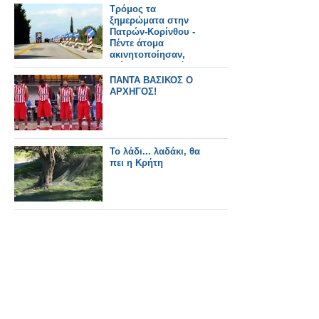
Τρόμος τα
ξημερώματα στην
Πατρών-Κορίνθου -
Πέντε άτομα
ακινητοποίησαν,
χτύπησαν οδηγό και
τον λήστεψαν!
ΠΑΝΤΑ ΒΑΣΙΚΟΣ Ο
ΑΡΧΗΓΟΣ!
Το λάδι... λαδάκι, θα
πει η Κρήτη