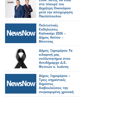
ΣΚΑΪ: Αυτός θα είναι
στο πλευρό του
Δημήτρη Οικονόμου
μετά την αποχώρηση
Παυλόπουλου
Πολιτιστικές
Εκδηλώσεις
Καλοκαίρι 2026 –
Δήμος Ακτίου –
Βόνιτσας
Δήμος Ξηρομέρου Τα
ειλικρινή μας
συλλυπητήρια στον
Αντιδήμαρχο Δ.Ε.
Φυτειών κ. Ιωάννη
Φλωρόπουλο,
Δήμος Ξηρομέρου –
Τρεις σημαντικές
δημόσιες
διαβουλεύσεις την
συγκεκριμένη χρονική
περίοδο εξελίσσονται:
Τουρισμός, ΑΠΕ και
Περιοχές Natura.