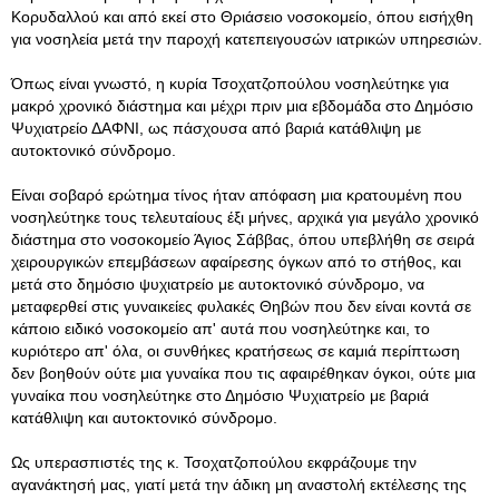
Κορυδαλλού και από εκεί στο Θριάσειο νοσοκομείο, όπου εισήχθη
για νοσηλεία μετά την παροχή κατεπειγουσών ιατρικών υπηρεσιών.
Όπως είναι γνωστό, η κυρία Τσοχατζοπούλου νοσηλεύτηκε για
μακρό χρονικό διάστημα και μέχρι πριν μια εβδομάδα στο Δημόσιο
Ψυχιατρείο ΔΑΦΝΙ, ως πάσχουσα από βαριά κατάθλιψη με
αυτοκτονικό σύνδρομο.
Είναι σοβαρό ερώτημα τίνος ήταν απόφαση μια κρατουμένη που
νοσηλεύτηκε τους τελευταίους έξι μήνες, αρχικά για μεγάλο χρονικό
διάστημα στο νοσοκομείο Άγιος Σάββας, όπου υπεβλήθη σε σειρά
χειρουργικών επεμβάσεων αφαίρεσης όγκων από το στήθος, και
μετά στο δημόσιο ψυχιατρείο με αυτοκτονικό σύνδρομο, να
μεταφερθεί στις γυναικείες φυλακές Θηβών που δεν είναι κοντά σε
κάποιο ειδικό νοσοκομείο απ' αυτά που νοσηλεύτηκε και, το
κυριότερο απ' όλα, οι συνθήκες κρατήσεως σε καμιά περίπτωση
δεν βοηθούν ούτε μια γυναίκα που τις αφαιρέθηκαν όγκοι, ούτε μια
γυναίκα που νοσηλεύτηκε στο Δημόσιο Ψυχιατρείο με βαριά
κατάθλιψη και αυτοκτονικό σύνδρομο.
Ως υπερασπιστές της κ. Τσοχατζοπούλου εκφράζουμε την
αγανάκτησή μας, γιατί μετά την άδικη μη αναστολή εκτέλεσης της