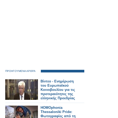
ΠΡΟΗΓΟΥΜΕΝΑ ΑΡΘΡΑ
Βίντεο - Ενημέρωση
του Ευρωπαϊκού
Κοινοβουλίου για τις
προτεραιότητες της
ελληνικής Προεδρίας
από τον Υπουργό
Αγροτικής Ανάπτυξης
HOMOphonia
Thessaloniki Pride:
Φωτογραφίες από τη