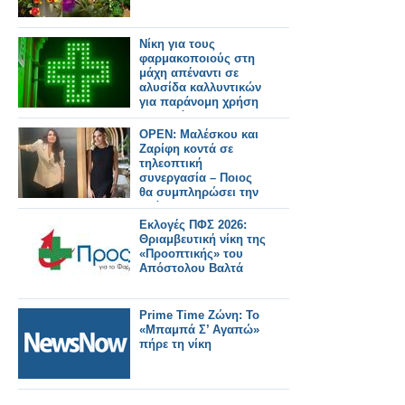
Νίκη για τους
φαρμακοποιούς στη
μάχη απέναντι σε
αλυσίδα καλλυντικών
για παράνομη χρήση
του πράσινου
σταυρού
OPEN: Μαλέσκου και
Ζαρίφη κοντά σε
τηλεοπτική
συνεργασία – Ποιος
θα συμπληρώσει την
ομάδα;
Εκλογές ΠΦΣ 2026:
Θριαμβευτική νίκη της
«Προοπτικής» του
Απόστολου Βαλτά
Prime Time Ζώνη: Το
«Μπαμπά Σ’ Αγαπώ»
πήρε τη νίκη