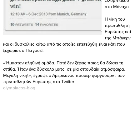
Ολυμπιακού
στο Μόναχο.
Η νίκη του
πρωταθλητή
Ευρώπης επί
της Μπάγερν
και οι δυσκολίες κάτω από τις οποίες επετεύχθη είναι κάτι που
ξεχώρισε ο Πέτγουεϊ.
«Ήμασταν αληθινή ομάδα. Ποτέ δεν ξέρεις ποιος θα δώσει τη
σπίθα. Ήταν ένα δύσκολο ματς, σε μία σπουδαία ατμόσφαιρα.
Μεγάλη νίκη!», έγραψε ο Αμερικανός πάουερ φόργουορντ των
πρωταθλητών Ευρώπης στο Twitter.
olympiacos-blog