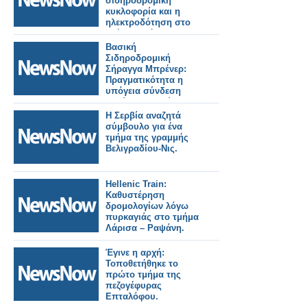
σιδηροδρομική
κυκλοφορία και η
ηλεκτροδότηση στο
τμήμα Οινόη –
Χαλκίδα, εξαιτίας
Βασική
πυρκαγιάς.
Σιδηροδρομική
Σήραγγα Μπρένερ:
Πραγματικότητα η
υπόγεια σύνδεση
Ιταλίας–Αυστρίας.
Η Σερβία αναζητά
σύμβουλο για ένα
τμήμα της γραμμής
Βελιγραδίου-Νις.
Hellenic Train:
Καθυστέρηση
δρομολογίων λόγω
πυρκαγιάς στο τμήμα
Λάρισα – Ραψάνη.
Έγινε η αρχή:
Τοποθετήθηκε το
πρώτο τμήμα της
πεζογέφυρας
Επταλόφου.