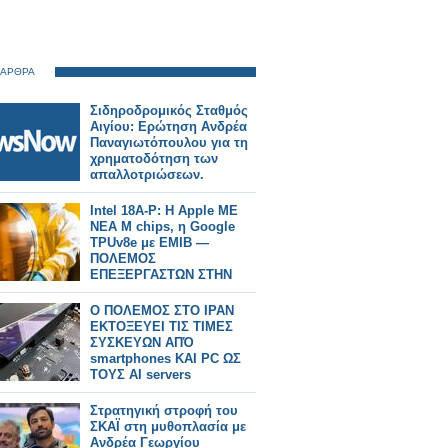
 ΑΡΘΡΑ
Σιδηροδρομικός Σταθμός
Αιγίου: Ερώτηση Ανδρέα
Παναγιωτόπουλου για τη
χρηματοδότηση των
απαλλοτριώσεων.
Intel 18A-P: Η Apple ΜΕ
ΝΕΑ M chips, η Google
TPUv8e με EMIB —
ΠΟΛΕΜΟΣ
ΕΠΕΞΕΡΓΑΣΤΩΝ ΣΤΗΝ
ΑΓΟΡΑ
Ο ΠΟΛΕΜΟΣ ΣΤΟ ΙΡΑΝ
ΕΚΤΟΞΕΥΕΙ ΤΙΣ ΤΙΜΕΣ
ΣΥΣΚΕΥΩΝ ΑΠΌ
smartphones ΚΑΙ PC ΩΣ
ΤΟΥΣ AI servers
Στρατηγική στροφή του
ΣΚΑΪ στη μυθοπλασία με
Ανδρέα Γεωργίου