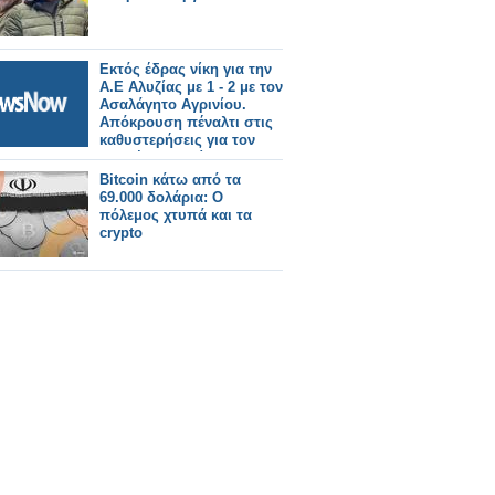
Εκτός έδρας νίκη για την
Α.Ε Αλυζίας με 1 - 2 με τον
Ασαλάγητο Αγρινίου.
Απόκρουση πέναλτι στις
καθυστερήσεις για τον
Ανδρέα Γιαννείο, που
έδωσε την άνοδο στη Β'
Bitcoin κάτω από τα
κατηγορία από σήμερα
69.000 δολάρια: Ο
(video και φωτογραφίες).
πόλεμος χτυπά και τα
crypto