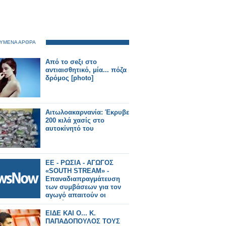
ΥΜΕΝΑ ΑΡΘΡΑ
Από το σeξι στο
αντιαισθητικό, μία... πόζα
δρόμος [photo]
Αιτωλοακαρνανία: Έκρυβε
200 κιλά χασίς στο
αυτοκίνητό του
ΕΕ - ΡΩΣΙΑ - ΑΓΩΓΟΣ
«SOUTH STREAM» -
Επαναδιαπραγμάτευση
των συμβάσεων για τον
αγωγό απαιτούν οι
Βρυξέλλες
ΕΙΔΕ ΚΑΙ Ο... Κ.
ΠΑΠΑΔΟΠΟΥΛΟΣ ΤΟΥΣ