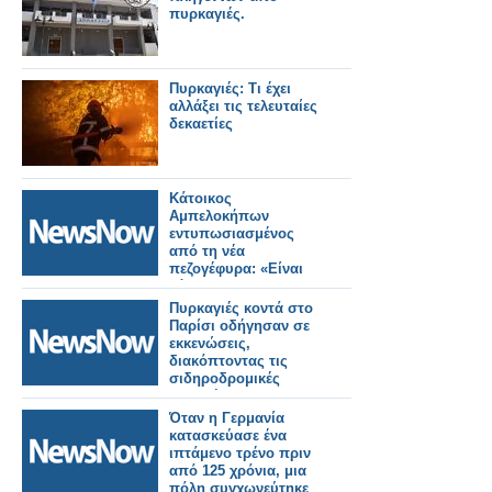
πυρκαγιές.
Πυρκαγιές: Τι έχει
αλλάξει τις τελευταίες
δεκαετίες
Κάτοικος
Αμπελοκήπων
εντυπωσιασμένος
από τη νέα
πεζογέφυρα: «Είναι
κόσμημα για την
πόλη»
Πυρκαγιές κοντά στο
Παρίσι οδήγησαν σε
εκκενώσεις,
διακόπτοντας τις
σιδηροδρομικές
γραμμές και τον
αυτοκινητόδρομο.
Όταν η Γερμανία
κατασκεύασε ένα
ιπτάμενο τρένο πριν
από 125 χρόνια, μια
πόλη συγχωνεύτηκε