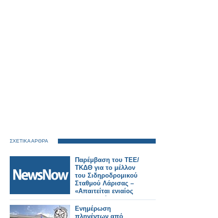
ΣΧΕΤΙΚΑ ΑΡΘΡΑ
Παρέμβαση του ΤΕΕ/
ΤΚΔΘ για το μέλλον
του Σιδηροδρομικού
Σταθμού Λάρισας –
«Απαιτείται ενιαίος
σχεδιασμός για την
πόλη».
Ενημέρωση
πληγέντων από