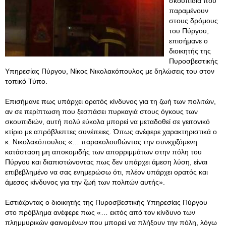
σκουπίδια που
παραμένουν
στους δρόμους
του Πύργου,
επισήμανε ο
διοικητής της
Πυροσβεστικής
Υπηρεσίας Πύργου, Νίκος Νικολακόπουλος με δηλώσεις του στον
τοπικό Τύπο.
Επισήμανε πως υπάρχει ορατός κίνδυνος για τη ζωή των πολιτών,
αν σε περίπτωση που ξεσπάσει πυρκαγιά στους όγκους των
σκουπιδιών, αυτή πολύ εύκολα μπορεί να μεταδοθεί σε γειτονικό
κτίριο με απρόβλεπτες συνέπειες. Όπως ανέφερε χαρακτηριστικά ο
κ. Νικολακόπουλος «… παρακολουθώντας την συνεχιζόμενη
κατάσταση μη αποκομιδής των απορριμμάτων στην πόλη του
Πύργου και διαπιστώνοντας πως δεν υπάρχει άμεση λύση, είναι
επιβεβλημένο να σας ενημερώσω ότι, πλέον υπάρχει ορατός και
άμεσος κίνδυνος για την ζωή των πολιτών αυτής».
Εστιάζοντας ο διοικητής της Πυροσβεστικής Υπηρεσίας Πύργου
στο πρόβλημα ανέφερε πως «… εκτός από τον κίνδυνο των
πλημμυρικών φαινομένων που μπορεί να πλήξουν την πόλη, λόγω