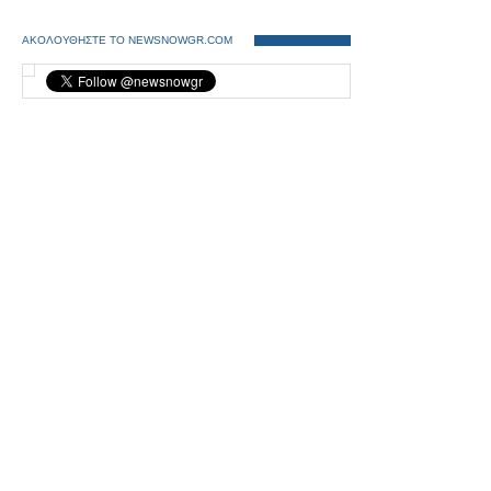
ΑΚΟΛΟΥΘΗΣΤΕ ΤΟ NEWSNOWGR.COM