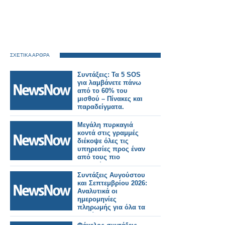
ΣΧΕΤΙΚΑ ΑΡΘΡΑ
Συντάξεις: Τα 5 SOS
για λαμβάνετε πάνω
από το 60% του
μισθού – Πίνακες και
παραδείγματα.
Μεγάλη πυρκαγιά
κοντά στις γραμμές
διέκοψε όλες τις
υπηρεσίες προς έναν
από τους πιο
πολυσύχναστους
σιδηροδρομικούς
Συντάξεις Αυγούστου
σταθμούς του
και Σεπτεμβρίου 2026:
Λονδίνου.
Αναλυτικά οι
ημερομηνίες
πληρωμής για όλα τα
Ταμεία.