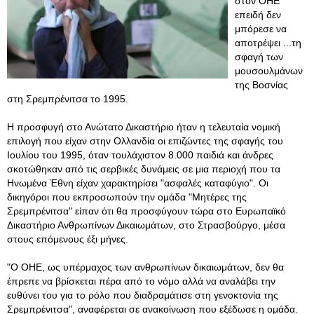
στον ΟΗΕ
επειδή δεν
μπόρεσε να
αποτρέψει ...τη
σφαγή των
μουσουλμάνων
της Βοσνίας
στη Σρεμπρένιτσα το 1995.
Η προσφυγή στο Ανώτατο Δικαστήριο ήταν η τελευταία νομική
επιλογή που είχαν στην Ολλανδία οι επιζώντες της σφαγής του
Ιουλίου του 1995, όταν τουλάχιστον 8.000 παιδιά και άνδρες
σκοτώθηκαν από τις σερβικές δυνάμεις σε μια περιοχή που τα
Ηνωμένα Έθνη είχαν χαρακτηρίσει "ασφαλές καταφύγιο". Οι
δικηγόροι που εκπροσωπούν την ομάδα "Μητέρες της
Σρεμπρένιτσα" είπαν ότι θα προσφύγουν τώρα στο Ευρωπαϊκό
Δικαστήριο Ανθρωπίνων Δικαιωμάτων, στο Στρασβούργο, μέσα
στους επόμενους έξι μήνες.
"Ο ΟΗΕ, ως υπέρμαχος των ανθρωπίνων δικαιωμάτων, δεν θα
έπρεπε να βρίσκεται πέρα από το νόμο αλλά να αναλάβει την
ευθύνει του για το ρόλο που διαδραμάτισε στη γενοκτονία της
Σρεμπρένιτσα", αναφέρεται σε ανακοίνωση που εξέδωσε η ομάδα.