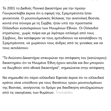
Το 2001 το Διεθνές Ποινικό Δικαστήριο για την πρώην
Γιουγκοσλαβία έκρινε ότι η σφαγή της Σρεμπρένιτσα ήταν
γενοκτονία. Ο μουσουλμανικός θύλακας την ανατολική Βοσνία,
κοντά στα σύνορα με τη Σερβία, ήταν υπό την προστασία
Ολλανδών κυανόκρανων των Ηνωμένων Εθνών. Οι Ολλανδοί
στρατιώτες, χωρίς πείρα και με λιγότερο οπλισμό από τους
Σέρβους, δεν κατάφεραν να τους εμποδίσουν να καταλάβουν τη
Σρεμπρένιτσα, να χωρίσουν τους άνδρες από τις γυναίκες και να
τους εκτελέσουν.
"Το Ανώτατο Δικαστήριο επικυρώνει την απόφαση του (κατώτερου)
δικαστηρίου ότι τα Ηνωμένα Έθνη έχουν ασυλία και δεν μπορούν
να διωχθούν από εθνικά δικαστήρια", σημειώνεται στην απόφαση.
Να σημειωθεί ότι πέρσι ολλανδικό Εφετείο έκρινε ότι το ολλανδικό
κράτος είναι υπεύθυνο για τους θανάτους τριών μουσουλμάνων
της Βοσνίας, ανοίγοντας το δρόμο για διεκδίκηση αποζημιώσεων
από τις οικογένειες των θυμάτων.
Tromaktiko