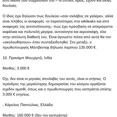
από εκείνα των συμβούλων του – οι οποίοι, όμως, έχουν και άλλες
δουλειές.
O ίδιος έχει δηλώσει πως δουλεύει «σαν σκλάβος σε γαλέρα», αλλά
είναι πλήθος οι αναφορές -οι περισσότερες στα wikileaks και από
αναφορές της αντιπολίτευσης- πως έχει πρόσβαση σε απεριόριστα
κεφάλαια και πολυτελή μέγαρα, αυτοκίνητα και αεροσκάφη, όλα
στην απόλυτη διάθεσή του. Είναι άγνωστο πόσα από αυτά θα τον
«ακολουθήσουν» όταν συνταξιοδοτηθεί. Στο μεταξύ, ο
πρωθυπουργός Μέντβεντεφ δήλωσε περίπου 135.000 €.
10. Πρανάμπ Μουχέρτζι, Ινδία
Μισθός: 3.000 €
Όχι, δεν είναι οι μηναίες απολαβές του αυτές, είναι οι ετήσιες. Ο
πρόεδρος της μεγαλύτερης δημοκρατίας του κόσμου εργάζεται
σχεδόν αμισθί, όπως και ο πρωθυπουργός που εισπράττει επίσης
3.000 € ετησίως.
- Κάρολος Παπούλιας, Ελλάδα
Μισθός: 160.000 € (δεν τον εισπράττει)