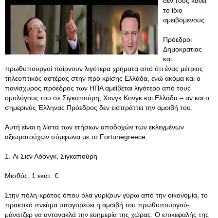
δεν τους κάνει
το ίδιο
αμειβόμενους.
Πρόεδροι
Δημοκρατίας
και
πρωθυπουργοί παίρνουν λιγότερα χρήματα από ότι ένας μέτριος
τηλεοπτικός αστέρας στην προ κρίσης Ελλάδα, ενώ ακόμα και ο
πανίσχυρος πρόεδρος των ΗΠΑ αμείβεται λιγότερο από τους
ομολόγους του σε Σιγκαπούρη, Χονγκ Κονγκ και Ελλάδα – αν και ο
σημερινός Έλληνας Πρόεδρος δεν εισπράττει την αμοιβή του.
Αυτή είναι η λίστα των ετήσιων αποδοχών των εκλεγμένων
αξιωματούχων σύμφωνα με το Fortunegreece.
1. Λι Σιέν Λόονγκ, Σιγκαπούρη
Μισθός: 1 εκατ. €
Στην πόλη-κράτος όπου όλα γυρίζουν γύρω από την οικονομία, το
πρακτικό πνεύμα υπαγορεύει η αμοιβή του πρωθυπουργού-
μάνατζερ να αντανακλά την ευημερία της χώρας. Ο επικεφαλής της