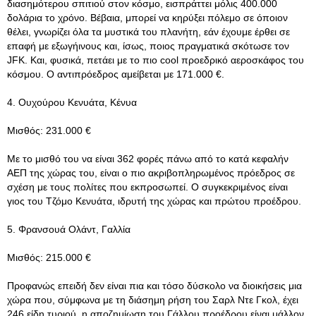
διασημότερου σπιτιού στον κόσμο, εισπράττει μόλις 400.000
δολάρια το χρόνο. Βέβαια, μπορεί να κηρύξει πόλεμο σε όποιον
θέλει, γνωρίζει όλα τα μυστικά του πλανήτη, εάν έχουμε έρθει σε
επαφή με εξωγήινους και, ίσως, ποιος πραγματικά σκότωσε τον
JFK. Και, φυσικά, πετάει με το πιο cool προεδρικό αεροσκάφος του
κόσμου. Ο αντιπρόεδρος αμείβεται με 171.000 €.
4. Ουχούρου Κενυάτα, Κένυα
Μισθός: 231.000 €
Με το μισθό του να είναι 362 φορές πάνω από το κατά κεφαλήν
ΑΕΠ της χώρας του, είναι ο πιο ακριβοπληρωμένος πρόεδρος σε
σχέση με τους πολίτες που εκπροσωπεί. Ο συγκεκριμένος είναι
γιος του Τζόμο Κενυάτα, ιδρυτή της χώρας και πρώτου προέδρου.
5. Φρανσουά Ολάντ, Γαλλία
Μισθός: 215.000 €
Προφανώς επειδή δεν είναι πια και τόσο δύσκολο να διοικήσεις μια
χώρα που, σύμφωνα με τη διάσημη ρήση του Σαρλ Ντε Γκολ, έχει
246 είδη τυριού, η αποζημίωση του Γάλλου προέδρου είναι μάλλον