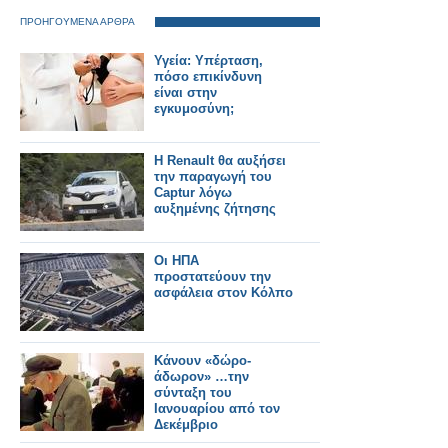
ΠΡΟΗΓΟΥΜΕΝΑ ΑΡΘΡΑ
Υγεία: Υπέρταση,
πόσο επικίνδυνη
είναι στην
εγκυμοσύνη;
Η Renault θα αυξήσει
την παραγωγή του
Captur λόγω
αυξημένης ζήτησης
Οι ΗΠΑ
προστατεύουν την
ασφάλεια στον Κόλπο
Κάνουν «δώρο-
άδωρον» …την
σύνταξη του
Ιανουαρίου από τον
Δεκέμβριο