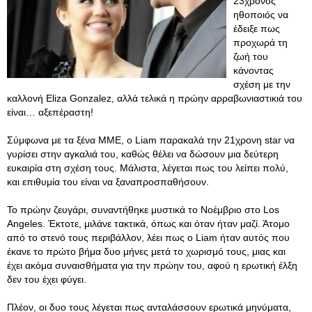
23χρονος
ηθοποιός να
έδειξε πως
προχωρά τη
ζωή του
κάνοντας
σχέση με την
καλλονή Eliza Gonzalez, αλλά τελικά η πρώην αρραβωνιαστικιά του
είναι… αξεπέραστη!
Σύμφωνα με τα ξένα ΜΜΕ, ο Liam παρακαλά την 21χρονη star να
γυρίσει στην αγκαλιά του, καθώς θέλει να δώσουν μια δεύτερη
ευκαιρία στη σχέση τους. Μάλιστα, λέγεται πως του λείπει πολύ,
και επιθυμία του είναι να ξαναπροσπαθήσουν.
Το πρώην ζευγάρι, συναντήθηκε μυστικά το Νοέμβριο στο Los
Angeles. Έκτοτε, μιλάνε τακτικά, όπως και όταν ήταν μαζί. Άτομο
από το στενό τους περιβάλλον, λέει πως ο Liam ήταν αυτός που
έκανε το πρώτο βήμα δυο μήνες μετά το χωρισμό τους, μιας και
έχει ακόμα συναισθήματα για την πρώην του, αφού η ερωτική έλξη
δεν του έχει φύγει.
Πλέον, οι δυο τους λέγεται πως ανταλάσσουν ερωτικά μηνύματα,