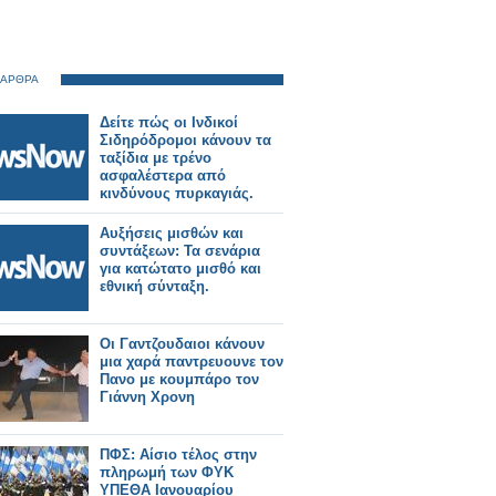
 ΑΡΘΡΑ
Δείτε πώς οι Ινδικοί
Σιδηρόδρομοι κάνουν τα
ταξίδια με τρένο
ασφαλέστερα από
κινδύνους πυρκαγιάς.
Αυξήσεις μισθών και
συντάξεων: Τα σενάρια
για κατώτατο μισθό και
εθνική σύνταξη.
Οι Γαντζουδαιοι κάνουν
μια χαρά παντρευουνε τον
Πανο με κουμπάρο τον
Γιάννη Χρονη
ΠΦΣ: Αίσιο τέλος στην
πληρωμή των ΦΥΚ
ΥΠΕΘΑ Ιανουαρίου