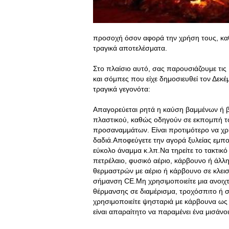
προσοχή όσον αφορά την χρήση τους, καθ
τραγικά αποτελέσματα.
Στο πλαίσιο αυτό, σας παρουσιάζουμε τι
και σόμπες που είχε δημοσιευθεί τον Δεκ
τραγικά γεγονότα:
Απαγορεύεται ρητά η καύση βαμμένων ή β
πλαστικού, καθώς οδηγούν σε εκπομπή τ
προσαναμμάτων. Είναι προτιμότερο να χ
δαδιά.Αποφεύγετε την αγορά ξυλείας εμπ
εύκολο άναμμα κ.λπ.Να τηρείτε το τακτι
πετρέλαιο, φυσικό αέριο, κάρβουνο ή άλλ
θερμαστρών με αέριο ή κάρβουνο σε κλει
σήμανση CE.Μη χρησιμοποιείτε μια ανοιχτ
θέρμανσης σε διαμέρισμα, τροχόσπιτο ή 
χρησιμοποιείτε ψησταριά με κάρβουνα ως 
είναι απαραίτητο να παραμένει ένα μισάν