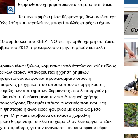
θερμανθούν χρησιμοποιώντας σόμπες και τζάκια.
Τα συγκεκριμένα μέσα θέρμανσης, θέλουν ιδιαίτερη
ώς λάθη και παραλείψεις μπορεί πολλές φορές να έχουν
ς 10 συμβουλές του ΚΕΕΛΠΝΟ για την ορθή χρήση σε τζάκια
έμβριο του 2012, προκειμένου να μην συμβούν και άλλα
ερνικωμένων ξύλων, κομματιών από έπιπλα και κάθε είδους
οξικών αερίων.Απαγορεύεται η χρήση χημικών
ρησιμοποιούνται φυσικά προσανάμματα όπως η
οτισμένης με χημικά, που αποσκοπούν σε αργή καύση,
κό σέρβις των συστημάτων θέρμανσης που λειτουργούν με
η βιομάζα από ειδικευμένο τεχνικό.Αποφυγή χρήσης
στούς χώρους.Προτιμάτε πάντα συσκευές που έχουν τη
ή ψησταριά ή άλλο είδος φούρνου με αέριο ως μέσο
σκηνή.Μην καίτε κάρβουνα σε κλειστό χώρο.Μη
μέσο θέρμανσης σε κλειστό χώρο.Όταν λειτουργεί το τζάκι,
οιχτο παράθυρο, για την ανανέωση του εσωτερικού αέρα.