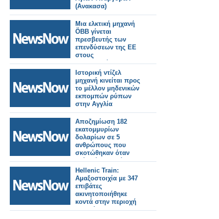
(Ανακασα)
Μια ελκτική μηχανή
ÖBB γίνεται
πρεσβευτής των
επενδύσεων της ΕΕ
στους
σιδηροδρόμους.
Ιστορική ντίζελ
μηχανή κινείται προς
το μέλλον μηδενικών
εκπομπών ρύπων
στην Αγγλία
Αποζημίωση 182
εκατομμυρίων
δολαρίων σε 5
ανθρώπους που
σκοτώθηκαν όταν
τρένο έπεσε πάνω σε
όχημα που κόλλησε
Hellenic Train:
στις γραμμές.
Αμαξοστοιχία με 347
επιβάτες
ακινητοποιήθηκε
κοντά στην περιοχή
της σήραγγας
Όθρυος, λόγω