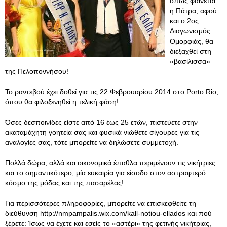
όπως φαίνεται
η Πάτρα, αφού
και ο 2ος
Διαγωνισμός
Ομορφιάς, θα
διεξαχθεί στη
«βασίλισσα»
της Πελοποννήσου!
Το ραντεβού έχει δοθεί για τις 22 Φεβρουαρίου 2014 στo Porto Rio,
όπου θα φιλοξενηθεί η τελική φάση!
Όσες δεσποινίδες είστε από 16 έως 25 ετών, πιστεύετε στην
ακαταμάχητη γοητεία σας και φυσικά νιώθετε σίγουρες για τις
αναλογίες σας, τότε μπορείτε να δηλώσετε συμμετοχή.
Πολλά δώρα, αλλά και οικονομικά έπαθλα περιμένουν τις νικήτριες
και το σημαντικότερο, μία ευκαιρία για είσοδο στον αστραφτερό
κόσμο της μόδας και της πασαρέλας!
Για περισσότερες πληροφορίες, μπορείτε να επισκεφθείτε τη
διεύθυνση http://nmpampalis.wix.com/kall-notiou-ellados και πού
ξέρετε: Ίσως να έχετε και εσείς το «αστέρι» της φετινής νικήτριας,