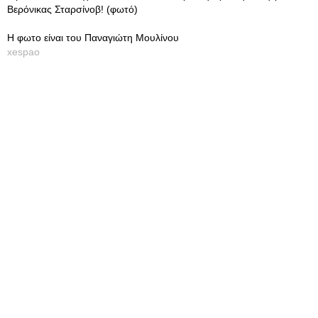
Βερόνικας Σταρσίνοβ! (φωτό)
Η φωτο είναι του Παναγιώτη Μουλίνου
xespao