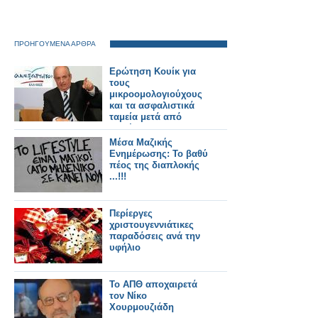
ΠΡΟΗΓΟΥΜΕΝΑ ΑΡΘΡΑ
Ερώτηση Κουίκ για
τους
μικροομολογιούχους
και τα ασφαλιστικά
ταμεία μετά από
παρέμβαση του
δημάρχου Σύρου -
Μέσα Μαζικής
Ερμούπολης
Ενημέρωσης: Το βαθύ
πέος της διαπλοκής
...!!!
Περίεργες
χριστουγεννιάτικες
παραδόσεις ανά την
υφήλιο
To ΑΠΘ αποχαιρετά
τον Νίκο
Χουρμουζιάδη