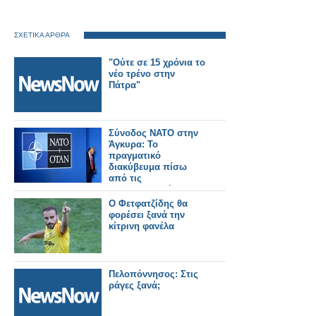
ΣΧΕΤΙΚΑ ΑΡΘΡΑ
"Ούτε σε 15 χρόνια το
νέο τρένο στην
Πάτρα"
Σύνοδος ΝΑΤΟ στην
Άγκυρα: Το
πραγματικό
διακύβευμα πίσω
από τις
επικοινωνιακές
κορώνες και ο ρόλος
Ο Φετφατζίδης θα
της Ελλάδας
φορέσει ξανά την
κίτρινη φανέλα
Πελοπόννησος: Στις
ράγες ξανά;