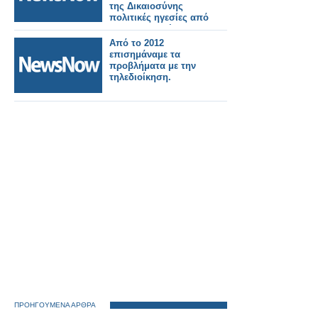
της Δικαιοσύνης
πολιτικές ηγεσίες από
το 2012, στελέχη των
σιδηροδρομικών
Από το 2012
εταιρειών και
επισημάναμε τα
εργολάβοι
προβλήματα με την
τηλεδιοίκηση.
ΠΡΟΗΓΟΥΜΕΝΑ ΑΡΘΡΑ