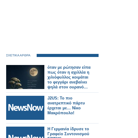
ΣΧΕΤΙΚΑ ΑΡΘΡΑ
όταν με ρώτησαν είπα
πως όταν η αχιλλέα η
χιλιόφυλλος κοιμάται
το φεγγάρι ανεβαίνει
ψηλά στον ουρανό…
J2US: Το πιο
ανατρεπτικό πάρτυ
έρχεται με… Νίκο
Μακρόπουλο!
Η Γερμανία ίδρυσε το
Γραφείο Συντονισμού