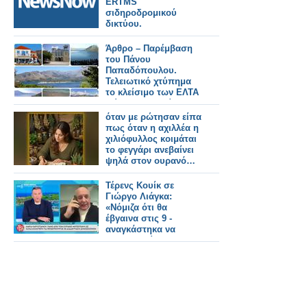
ERTMS
σιδηροδρομικού
δικτύου.
Άρθρο – Παρέμβαση
του Πάνου
Παπαδόπουλου.
Τελειωτικό χτύπημα
το κλείσιμο των ΕΛΤΑ
Μύτικα! Χερσαία
Ζώνη Λιμένα –
όταν με ρώτησαν είπα
Τοποθέτηση νέας
πως όταν η αχιλλέα η
προβλήτας και
χιλιόφυλλος κοιμάται
Κοινοτικό Γραφείο,
το φεγγάρι ανεβαίνει
δεν μπορούν άλλο να
ψηλά στον ουρανό…
περιμένουν!
Τέρενς Κουίκ σε
Γιώργο Λιάγκα:
«Νόμιζα ότι θα
έβγαινα στις 9 -
αναγκάστηκα να
μετακινηθώ στο
γραφείο μου »