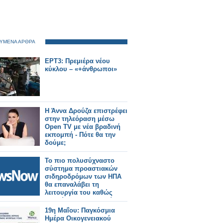
ΥΜΕΝΑ ΑΡΘΡΑ
ΕΡΤ3: Πρεμιέρα νέου
κύκλου – «+άνθρωποι»
Η Άννα Δρούζα επιστρέφει
στην τηλεόραση μέσω
Open TV με νέα βραδινή
εκπομπή - Πότε θα την
δούμε;
Το πιο πολυσύχναστο
σύστημα προαστιακών
σιδηροδρόμων των ΗΠΑ
θα επαναλάβει τη
λειτουργία του καθώς
επιτεύχθηκε συμφωνία για
τον τερματισμό της
19η Μαΐου: Παγκόσμια
απεργίας.
Ημέρα Οικογενειακού