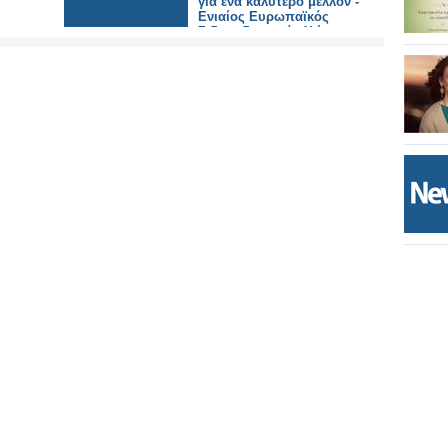
για ένα καλύτερο μέλλον -
Ενιαίος Ευρωπαϊκός
Σιδηροδρομικός Χώρος.