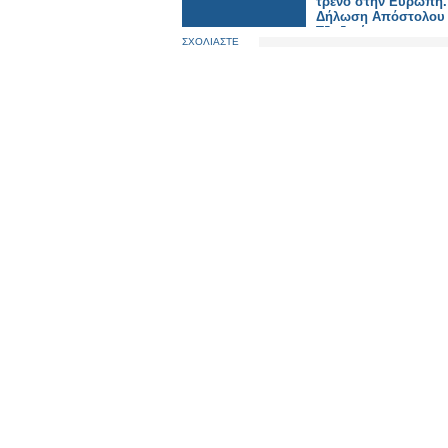
τρένο στην Ευρώπη.
Δήλωση Απόστολου
Τζιτζικώστα.
ΣΧΟΛΙΑΣΤΕ