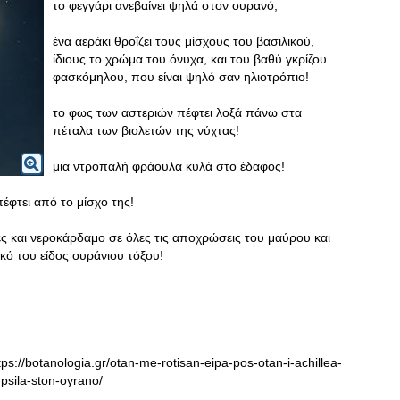
το φεγγάρι ανεβαίνει ψηλά στον ουρανό,
ένα αεράκι θροΐζει τους μίσχους του βασιλικού,
ίδιους το χρώμα του όνυχα, και του βαθύ γκρίζου
φασκόμηλου, που είναι ψηλό σαν ηλιοτρόπιο!
το φως των αστεριών πέφτει λοξά πάνω στα
πέταλα των βιολετών της νύχτας!
μια ντροπαλή φράουλα κυλά στο έδαφος!
έφτει από το μίσχο της!
 και νεροκάρδαμο σε όλες τις αποχρώσεις του μαύρου και
ικό του είδος ουράνιου τόξου!
s://botanologia.gr/otan-me-rotisan-eipa-pos-otan-i-achillea-
i-psila-ston-oyrano/