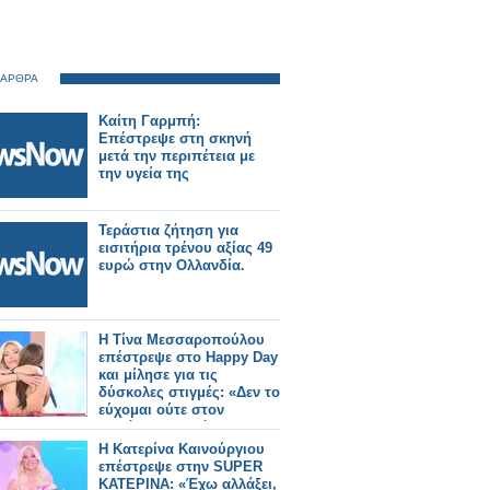
 ΑΡΘΡΑ
Καίτη Γαρμπή:
Επέστρεψε στη σκηνή
μετά την περιπέτεια με
την υγεία της
Τεράστια ζήτηση για
εισιτήρια τρένου αξίας 49
ευρώ στην Ολλανδία.
Η Τίνα Μεσσαροπούλου
επέστρεψε στο Happy Day
και μίλησε για τις
δύσκολες στιγμές: «Δεν το
εύχομαι ούτε στον
χειρότερο εχθρό μου»
Η Κατερίνα Καινούργιου
επέστρεψε στην SUPER
ΚΑΤΕΡΙΝΑ: «Έχω αλλάξει,