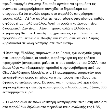
πρωθυπουργός Αντώνης Σαμαράς αρνείται να εφαρμόσει τις
αναγκαίες μεταρρυθμίσεις» συνεχίζει το δημοσίευμα και
υπογραμμίζει ότι πολλές φορές στο παρελθόν αποχώρησε η
τρόικα, αλλά η Αθήνα σε όλες τις περιπτώσεις υποχώρησε, καθώς
ο φόβος ήταν πολύ μεγάλος
. Αυτή τη φορά η κατάσταση είναι
διαφορετική. Δεν είναι, πλέον, η τρόικα αλλά η Ελλάδα σε
ισχυρότερη θέση. «Η απειλή της χρεοκοπίας έχει πάψει πια να
τρομάζει» σημειώνει ο κ. Χάλβερ και επισημαίνει ότι οι Έλληνες
«βρίσκονται σε καλή διαπραγματευτική θέση».
Η θέση της Ελλάδας, σύμφωνα με το Focus, έχει ενισχυθεί χάρη
στις μεταρρυθμίσεις, οι οποίες, παρά την κριτική της τρόικας,
προχωρούν (αναφέρεται, μάλιστα, στους επαίνους του ΟΟΣΑ, που
έκανε λόγο για «θεαματική» πρόοδο) στην αναβάθμιση από τον
Οίκο Αξιολόγησης Moody's, στα 17 εκατομμύρια τουριστών που
επισκέφθηκαν φέτος τη χώρα και στην προοπτική τέλους της
ύφεσης το επόμενο έτος. Ωστόσο, ως «η σημαντικότερη είδηση»
χαρακτηρίζεται η επίτευξη πρωτογενούς πλεονάσματος, ύψους 800
εκατομμυρίων ευρώ.
«Η Ελλάδα είναι σε πολύ καλύτερη διαπραγματευτική θέση από ό,τι
στο παρελθόν» δηλώνει στο περιοδικό και ο αναλυτής της UBS,