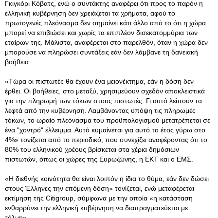
Γκιγκόρι Κόβατς, ενώ ο συντάκτης αναφέρει ότι προς το παρόν η
ελληνική κυβέρνηση δεν χρειάζεται τα χρήματα, αφού το
πρωτογενές πλεόνασμα δεν σημαίνει κάτι άλλο από το ότι η χώρα
μπορεί να επιβιώσει και χωρίς τα επιπλέον δισεκατομμύρια των
εταίρων της. Μάλιστα, αναφέρεται στο παρελθόν, όταν η χώρα δεν
μπορούσε να πληρώσει συντάξεις εάν δεν λάμβανε τη δανειακή
βοήθεια.
«Τώρα οι πιστωτές θα έχουν ένα μειονέκτημα, εάν η δόση δεν
έρθει. Οι βοήθειες, στο μεταξύ, χρησιμεύουν σχεδόν αποκλειστικά
για την πληρωμή των τόκων στους πιστωτές. Γι αυτό λείπουν τα
λεφτά από την κυβέρνηση. Λαμβάνοντας υπόψη τις πληρωμές
τόκων, το ωραίο πλεόνασμα του προϋπολογισμού μετατρέπεται σε
ένα "χοντρό" έλλειμμα. Αυτό κυμαίνεται για αυτό το έτος γύρω στο
4%» τονίζεται από το περιοδικό, που συνεχίζει αναφέροντας ότι το
80% του ελληνικού χρέους βρίσκεται στα χέρια δημόσιων
πιστωτών, όπως οι χώρες της Ευρωζώνης, η ΕΚΤ και ο ΕΜΣ.
«Η διεθνής κοινότητα θα είναι λοιπόν η ίδια το θύμα, εάν δεν δώσει
στους Έλληνες την επόμενη δόση» τονίζεται, ενώ μεταφέρεται
εκτίμηση της Citigroup, σύμφωνα με την οποία «η κατάσταση
ενθαρρύνει την ελληνική κυβέρνηση να διαπραγματεύεται με
τόλμη».