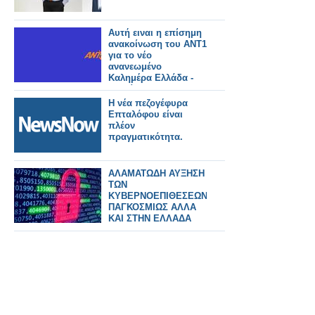
Αυτή ειναι η επίσημη
ανακοίνωση του ΑΝΤ1
για το νέο
ανανεωμένο
Καλημέρα Ελλάδα -
Αυτοί θα το
παρουσιάζουν
Η νέα πεζογέφυρα
Επταλόφου είναι
πλέον
πραγματικότητα.
ΑΛΑΜΑΤΩΔΗ ΑΥΞΗΣΗ
ΤΩΝ
ΚΥΒΕΡΝΟΕΠΙΘΕΣΕΩΝ
ΠΑΓΚΟΣΜΙΩΣ ΑΛΛΑ
ΚΑΙ ΣΤΗΝ ΕΛΛΑΔΑ