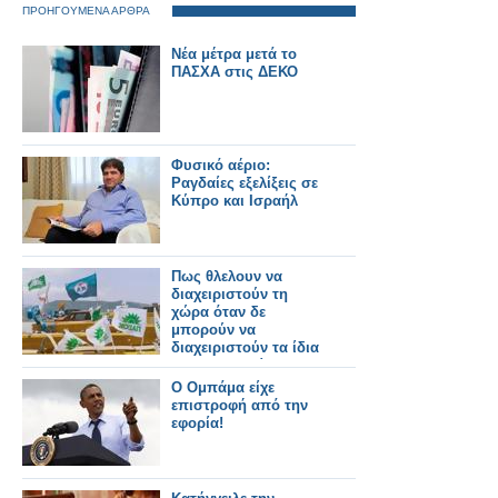
ΠΡΟΗΓΟΥΜΕΝΑ ΑΡΘΡΑ
Nέα μέτρα μετά το
ΠΑΣΧΑ στις ΔΕΚΟ
Φυσικό αέριο:
Ραγδαίες εξελίξεις σε
Κύπρο και Ισραήλ
Πως θλελουν να
διαχειριστούν τη
χώρα όταν δε
μπορούν να
διαχειριστούν τα ίδια
τους τα ταμεία η ΝΔ
και το ΠΑΣΟΚ?
Ο Ομπάμα είχε
επιστροφή από την
εφορία!