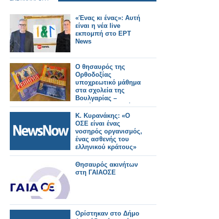
«Ένας κι ένας»: Αυτή
είναι η νέα live
εκπομπή στο ΕΡΤ
News
Ο θησαυρός της
Ορθοδοξίας
υποχρεωτικό μάθημα
στα σχολεία της
Βουλγαρίας –
Δικαίωση του αγώνα
δεκαετιών της
Κ. Κυρανάκης: «Ο
Εκκλησίας
ΟΣΕ είναι ένας
νοσηρός οργανισμός,
ένας ασθενής του
ελληνικού κράτους»
Θησαυρός ακινήτων
στη ΓΑΙΑΟΣΕ
Ορίστηκαν στο Δήμο