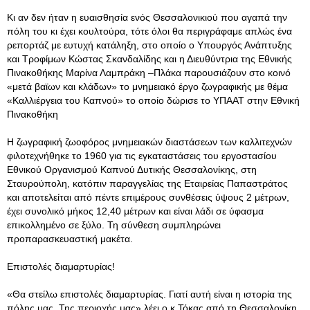
Κι αν δεν ήταν η ευαισθησία ενός Θεσσαλονικιού που αγαπά την
πόλη του κι έχει κουλτούρα, τότε όλοι θα περιγράφαμε απλώς ένα
ρεπορτάζ με ευτυχή κατάληξη, στο οποίο ο Υπουργός Ανάπτυξης
και Τροφίμων Κώστας Σκανδαλίδης και η Διευθύντρια της Εθνικής
Πινακοθήκης Μαρίνα Λαμπράκη –Πλάκα παρουσιάζουν στο κοινό
«μετά βαϊων και κλάδων» το μνημειακό έργο ζωγραφικής με θέμα
«Καλλιέργεια του Καπνού» το οποίο δώρισε το ΥΠΑΑΤ στην Εθνική
Πινακοθήκη
Η ζωγραφική ζωοφόρος μνημειακών διαστάσεων των καλλιτεχνών
φιλοτεχνήθηκε το 1960 για τις εγκαταστάσεις του εργοστασίου
Εθνικού Οργανισμού Καπνού Δυτικής Θεσσαλονίκης, στη
Σταυρούπολη, κατόπιν παραγγελίας της Εταιρείας Παπαστράτος
και αποτελείται από πέντε επιμέρους συνθέσεις ύψους 2 μέτρων,
έχει συνολικό μήκος 12,40 μέτρων και είναι λάδι σε ύφασμα
επικολλημένο σε ξύλο. Τη σύνθεση συμπληρώνει
προπαρασκευαστική μακέτα.
Επιστολές διαμαρτυρίας!
«Θα στείλω επιστολές διαμαρτυρίας. Γιατί αυτή είναι η ιστορία της
πόλης μας. Της περιοχής μας» λέει ο κ Τόκας από τη Θεσσαλονίκη.