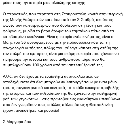
μέσα τους την ιστορία μιας ολόκληρης εποχής.
Ο περαστικός που περπατά στη Σταυρούπολη κοντά στην περιοχή
της Μονής Λαζαριστών και πίσω από τον Σ.Σταθμό, ακούει τις
φωνές των καπνεργατριών που δούλευαν στη ζέστη και τους
φούρνους, μυρίζει το βαρύ άρωμα του ταμπάκου πίσω από τα
κατεβασμένα κεπένγκια. Είναι η ιστορία ενός κινήματος, είναι ο
Μάης του 36 συνυφασμένος με την πολυσυλλεκτικότητα, τη
φτωχολογιά αυτής της πόλης που φύλαγε κάποτε στη στήθη της
τον παλμό του εμπορίου, είναι μια ακόμη ευκαιρία που χάνεται να
τιμήσουμε την ιστορία και τους ανθρώπους τώρα που θα
συμπληρωθούν 100 χρόνια από την απελευθέρωσή της.
Αλλά, αν δεν έχουμε τα ευαίσθητα αντανακλαστικά, αν
αποδεχόμαστε ότι όλα μπορούν να λειτουργήσουν με έναν μόνο
τρόπο, συγκεντρωτικά και κεντρικά, τότε κάθε ευκαιρία προβολής
της ιστορίας και των ανθρώπων της θα χάνεται στην καθημερινή
ροή των γεγονότων ...στις πρωτοβουλίες ευαίσθητων υπευθύνων
που δεν γνωρίζουν πως κι άλλες πόλεις όπως η Θεσσαλονίκη
έχουν πινακοθήκες και μουσεία!
Σ.Μαργαριτίδου