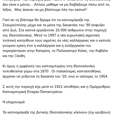
Δεν είναι ο μόνος....Απλώς μάθαμε να μη διαβάζουμε πίσω από τις
λέξεις . Μας έκαναν να μη βλέπουμε όλη την εικόνα!!
Γιατί αν τη βλέπαμε θα ξέραμε ότι τα καπνομάγαζα της
Σταυρούπολης μέχρι και τα μέσα της δεκαετίας του '90 έσφυζαν
από ζωή. Στα καπνά εργάζονταν 15.000 άνθρωποι στην περιοχή
της Θεσσαλονίκης. Μετά το 1997 η νέα ευρωπαϊκή αγροτική
πολιτική κατηύθυνε τους αγρότες σε νέες καλλιέργειες και ο καπνός
γνώρισε κρίση έτσι η καλλιέργεια και η επεξεργασία του
περιορίστηκαν στην Κατερίνη, το Πολύκαστρο Κιλκίς, την Καβάλα
και την Ξάνθη.
Κι όμως η εμφάνιση του καπνεμπορίου στη Θεσσαλονίκη
τοποθετείται γύρω στα 1870 . Οι παλαιότερες καπναποθήκες
άρχισαν να χτίζονται τη δεκαετία του ’20, ενώ οι νεότερες το 1954.
Σ αυτή την περιοχή είχε μετά το 1921 αποθήκες και η Οµόρρυθµος
Καπνεµπορική Εταιρία Παπαστράτου
Η κληρονομιά
Τα καπνομάγαζα της Δυτικής Θεσσαλονίκης κλείνουν (όχι κρύβουν)