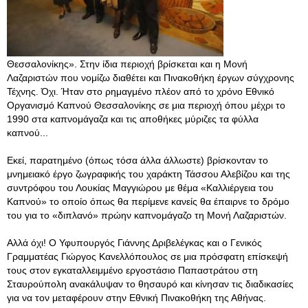
Θεσσαλονίκης». Στην ίδια περιοχή βρίσκεται και η Μονή
Λαζαριστών που νομίζω διαθέτει και Πινακοθήκη έργων σύγχρονης
Τέχνης. Όχι. Ήταν στο ρημαγμένο πλέον από το χρόνο Εθνικό
Οργανισμό Καπνού Θεσσαλονίκης σε μια περιοχή όπου μέχρι το
1990 στα καπνομάγαζα και τις αποθήκες μύριζες τα φύλλα
καπνού...
Εκεί, παρατημένο (όπως τόσα άλλα άλλωστε) βρίσκονταν το
μνημειακό έργο ζωγραφικής του χαράκτη Τάσσου Αλεβίζου και της
συντρόφου του Λουκίας Μαγγιώρου με θέμα «Καλλιέργεια του
Καπνού» το οποίο όπως θα περίμενε κανείς θα έπαιρνε το δρόμο
του για το «διπλανό» πρώην καπνομάγαζο τη Μονή Λαζαριστών.
Αλλά όχι! Ο Υφυπουργός Γιάννης Δριβελέγκας και ο Γενικός
Γραμματέας Γιώργος Κανελλόπουλος σε μια πρόσφατη επίσκεψή
τους στον εγκαταλλειμμένο εργοστάσιο Παπαστράτου στη
Σταυρούπολη ανακάλυψαν το θησαυρό και κίνησαν τις διαδικασίες
για να τον μεταφέρουν στην Εθνική Πινακοθήκη της Αθήνας.