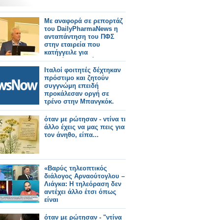
Με αναφορά σε ρεπορτάζ
του DailyPharmaNews η
ανταπάντηση του ΠΦΣ
στην εταιρεία που
κατήγγειλε για
απαράδεκτο τρόπο
διάθεσης σκευάσματός
Ιταλοί φοιτητές δέχτηκαν
της
πρόστιμο και ζητούν
συγγνώμη επειδή
προκάλεσαν οργή σε
τρένο στην Μπανγκόκ.
όταν με ρώτησαν - ντίνα τι
άλλο έχεις να μας πεις για
τον άνηθο, είπα...
«Βαρύς τηλεοπτικός
διάλογος Αρναούτογλου –
Λιάγκα: Η τηλεόραση δεν
αντέχει άλλο έτσι όπως
είναι
όταν με ρώτησαν - "ντίνα