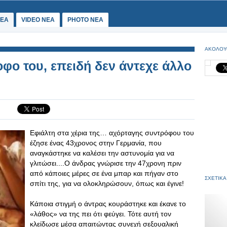
ΕΑ
VIDEO NEA
PHOTO NEA
ΑΚΟΛΟΥ
φο του, επειδή δεν άντεχε άλλο
Εφιάλτη στα χέρια της… αχόρταγης συντρόφου του
έζησε ένας 43χρονος στην Γερμανία, που
αναγκάστηκε να καλέσει την αστυνομία για να
γλιτώσει....Ο άνδρας γνώρισε την 47χρονη πριν
από κάποιες μέρες σε ένα μπαρ και πήγαν στο
ΣΧΕΤΙΚΑ
σπίτι της, για να ολοκληρώσουν, όπως και έγινε!
Κάποια στιγμή ο άντρας κουράστηκε και έκανε το
«λάθος» να της πει ότι φεύγει. Τότε αυτή τον
κλείδωσε μέσα απαιτώντας συνεχή σεξουαλική