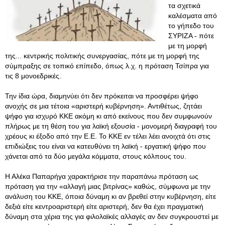
τα σχετικά
καλέσματα από
το γήπεδο του
ΣΥΡΙΖΑ - πότε
με τη μορφή
της... κεντρικής πολιτικής συνεργασίας, πότε με τη μορφή της
σύμπραξης σε τοπικό επίπεδο, όπως λ.χ. η πρόταση Τσίπρα για
τις 8 μονοεδρικές.
Την ίδια ώρα, διαμηνύει ότι δεν πρόκειται να προσφέρει ψήφο
ανοχής σε μια τέτοια «αριστερή κυβέρνηση». Αντιθέτως, ζητάει
ψήφο για ισχυρό ΚΚΕ ακόμη κι από εκείνους που δεν συμφωνούν
πλήρως με τη θέση του για λαϊκή εξουσία - μονομερή διαγραφή του
χρέους κι έξοδο από την Ε.Ε. Το ΚΚΕ εν τέλει λέει ανοιχτά ότι στις
επιδιώξεις του είναι να κατευθύνει τη λαϊκή - εργατική ψήφο που
χάνεται από τα δύο μεγάλα κόμματα, στους κόλπους του.
Η Αλέκα Παπαρήγα χαρακτήρισε την παραπάνω πρόταση ως
πρόταση για την «αλλαγή μιας βιτρίνας» καθώς, σύμφωνα με την
ανάλυση του ΚΚΕ, όποια δύναμη κι αν βρεθεί στην κυβέρνηση, είτε
δεξιά είτε κεντροαριστερή είτε αριστερή, δεν θα έχει πραγματική
δύναμη στα χέρια της για φιλολαϊκές αλλαγές αν δεν συγκρουστεί με