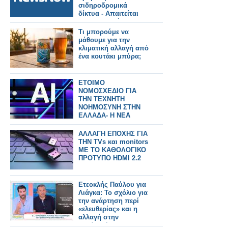
σιδηροδρομικά
δίκτυα - Απαιτείται
προσαρμογή στην
κλιματική αλλαγή.
Τι μπορούμε να
μάθουμε για την
κλιματική αλλαγή από
ένα κουτάκι μπύρα;
ΕΤΟΙΜΟ
ΝΟΜΟΣΧΕΔΙΟ ΓΙΑ
ΤΗΝ ΤΕΧΝΗΤΗ
ΝΟΗΜΟΣΥΝΗ ΣΤΗΝ
ΕΛΛΑΔΑ- Η ΝΕΑ
ΑΛΛΑΓΗ
ΑΛΛΑΓΗ ΕΠΟΧΗΣ ΓΙΑ
ΤΗΝ TVs και monitors
ΜΕ ΤΟ ΚΑΘΟΛΟΓΙΚΟ
ΠΡΟΤΥΠΟ HDMI 2.2
Ετεοκλής Παύλου για
Λιάγκα: Το σχόλιο για
την ανάρτηση περί
«ελευθερίας» και η
αλλαγή στην
εμφάνισή του