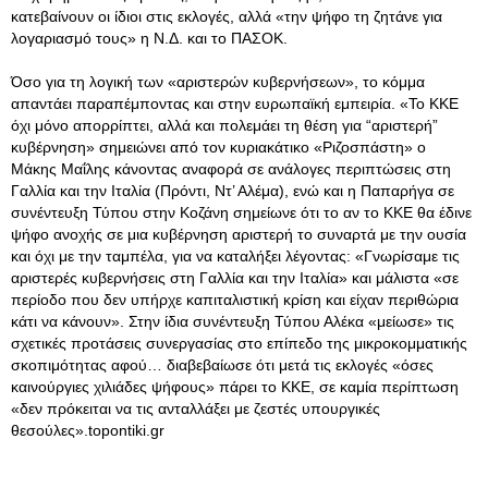
κατεβαίνουν οι ίδιοι στις εκλογές, αλλά «την ψήφο τη ζητάνε για
λογαριασμό τους» η Ν.Δ. και το ΠΑΣΟΚ.
Όσο για τη λογική των «αριστερών κυβερνήσεων», το κόμμα
απαντάει παραπέμποντας και στην ευρωπαϊκή εμπειρία. «Το ΚΚΕ
όχι μόνο απορρίπτει, αλλά και πολεμάει τη θέση για “αριστερή”
κυβέρνηση» σημειώνει από τον κυριακάτικο «Ριζοσπάστη» ο
Μάκης Μαΐλης κάνοντας αναφορά σε ανάλογες περιπτώσεις στη
Γαλλία και την Ιταλία (Πρόντι, Ντ’ Αλέμα), ενώ και η Παπαρήγα σε
συνέντευξη Τύπου στην Κοζάνη σημείωνε ότι το αν το ΚΚΕ θα έδινε
ψήφο ανοχής σε μια κυβέρνηση αριστερή το συναρτά με την ουσία
και όχι με την ταμπέλα, για να καταλήξει λέγοντας: «Γνωρίσαμε τις
αριστερές κυβερνήσεις στη Γαλλία και την Ιταλία» και μάλιστα «σε
περίοδο που δεν υπήρχε καπιταλιστική κρίση και είχαν περιθώρια
κάτι να κάνουν». Στην ίδια συνέντευξη Τύπου Αλέκα «μείωσε» τις
σχετικές προτάσεις συνεργασίας στο επίπεδο της μικροκομματικής
σκοπιμότητας αφού… διαβεβαίωσε ότι μετά τις εκλογές «όσες
καινούργιες χιλιάδες ψήφους» πάρει το ΚΚΕ, σε καμία περίπτωση
«δεν πρόκειται να τις ανταλλάξει με ζεστές υπουργικές
θεσούλες».topontiki.gr