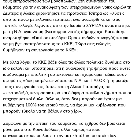
τους εκπροσώπους των μονοπωλίων
. Στη συνέντευξη του
κόμματος για την ανακούφιση των υπερχρεωμένων νοικοκυριών τη
Δευτέρα η Αλέκα χαρακτήρισε τις προτάσεις Τσίπρα ως «λύσεις
από τα πάνω με εκλογικά τερτίπια», ενώ αναφέρθηκε και στις
τοπικές εκλογές λέγοντας ότι στην Ικαρία ο ΣΥΡΙΖΑ συνασπίστηκε
με τη Ν.Δ. «για να μη βγει κομμουνιστής δήμαρχος». Και επίσης
αναρωτήθηκε: «Γιατί σε συνέδρια Ομοσπονδιών συνεργάζεται για
να μη βγει αντιπρόσωπους του ΚΚΕ; Τώρα στις εκλογές
θυμήθηκαν τη συνεργασία με το ΚΚΕ»;
Με άλλα λόγια, το ΚΚΕ βάζει όλες τις άλλες πολιτικές δυνάμεις στο
ίδιο καλάθι και υποστηρίζει ότι η ανανέωση της ψήφου προς αυτές
ισοδυναμεί με «πολιτική αυτοκτονία» και «χαρακίρι», ειδικά όσον
αφορά τις «δοκιμασμένες» λύσεις σε Ν.Δ. και ΠΑΣΟΚ ή τη μεταξύ
τους συνεργασία είτε, όπως είπε η Αλέκα Παπαρήγα, σε
«κεντροδεξιά, κεντροαριστερά και διάφορα ποικίλα σχήματα που οι
επιχειρηματικοί όμιλοι θέλουν, όταν δεν μπορούν να έχουν μια
κυβέρνηση 100% του χεριού τους, να έχουν μια κυβέρνηση που
μπορούν εύκολα να τη βάλουν στο χέρι».
Σύμφωνα με την οπτική του κόμματος, «ο εχθρός δεν βρίσκεται
μόνο μέσα στο Κοινοβούλιο», αλλά κυρίως «στους
επιχειρηματικούς ομίλους, στην αστική τάξη», οι οποίοι δεν