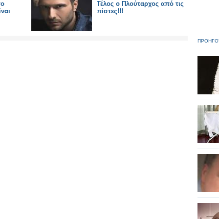
το
Τέλος ο Πλούταρχος από τις
ίναι
πίστες!!!
ΠΡΟΗΓΟ