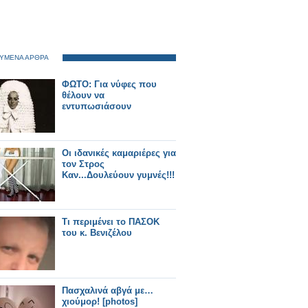
ΥΜΕΝΑ ΑΡΘΡΑ
ΦΩΤΟ: Για νύφες που
θέλουν να
εντυπωσιάσουν
Οι ιδανικές καμαριέρες για
τον Στρος
Καν...Δουλεύουν γυμνές!!!
Tι περιμένει το ΠΑΣΟΚ
του κ. Βενιζέλου
Πασχαλινά αβγά με…
χιούμορ! [photos]