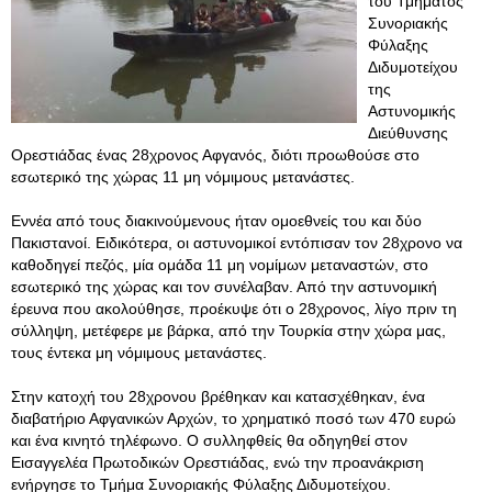
του Τμήματος
Συνοριακής
Φύλαξης
Διδυμοτείχου
της
Αστυνομικής
Διεύθυνσης
Ορεστιάδας ένας 28χρονος Αφγανός, διότι προωθούσε στο
εσωτερικό της χώρας 11 μη νόμιμους μετανάστες.
Εννέα από τους διακινούμενους ήταν ομοεθνείς του και δύο
Πακιστανοί. Ειδικότερα, οι αστυνομικοί εντόπισαν τον 28χρονο να
καθοδηγεί πεζός, μία ομάδα 11 μη νομίμων μεταναστών, στο
εσωτερικό της χώρας και τον συνέλαβαν. Από την αστυνομική
έρευνα που ακολούθησε, προέκυψε ότι ο 28χρονος, λίγο πριν τη
σύλληψη, μετέφερε με βάρκα, από την Τουρκία στην χώρα μας,
τους έντεκα μη νόμιμους μετανάστες.
Στην κατοχή του 28χρονου βρέθηκαν και κατασχέθηκαν, ένα
διαβατήριο Αφγανικών Αρχών, το χρηματικό ποσό των 470 ευρώ
και ένα κινητό τηλέφωνο. Ο συλληφθείς θα οδηγηθεί στον
Εισαγγελέα Πρωτοδικών Ορεστιάδας, ενώ την προανάκριση
ενήργησε το Τμήμα Συνοριακής Φύλαξης Διδυμοτείχου.