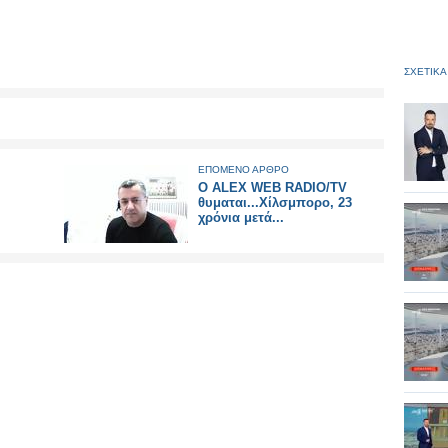
ΣΧΕΤΙΚΑ
ΕΠΟΜΕΝΟ ΑΡΘΡΟ
O ALEX WEB RADIO/TV
θυμαται...Χίλσμπορο, 23
χρόνια μετά...