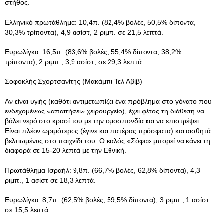
στήθος.
Ελληνικό πρωτάθλημα: 10,4π. (82,4% βολές, 50,5% δίποντα,
30,3% τρίποντα), 4,9 ασίστ, 2 ριμπ. σε 21,5 λεπτά.
Ευρωλίγκα: 16,5π. (83,6% βολές, 55,4% δίποντα, 38,2%
τρίποντα), 2 ριμπ., 3,9 ασίστ, σε 29,3 λεπτά.
Σοφοκλής Σχορτσανίτης (Μακάμπι Τελ Αβίβ)
Αν είναι υγιής (καθότι αντιμετωπίζει ένα πρόβλημα στο γόνατο που
ενδεχομένως «απαιτήσει» χειρουργείο), έχει φέτος τη διάθεση να
βάλει νερό στο κρασί του με την ομοσπονδία και να επιστρέψει.
Είναι πλέον ωριμότερος (έγινε και πατέρας πρόσφατα) και αισθητά
βελτιωμένος στο παιχνίδι του. Ο καλός «Σόφο» μπορεί να κάνει τη
διαφορά σε 15-20 λεπτά με την Εθνική.
Πρωτάθλημα Ισραήλ: 9,8π. (66,7% βολές, 62,8% δίποντα), 4,3
ριμπ., 1 ασίστ σε 18,3 λεπτά.
Ευρωλίγκα: 8,7π. (62,5% βολές, 59,5% δίποντα), 3 ριμπ., 1 ασίστ
σε 15,5 λεπτά.