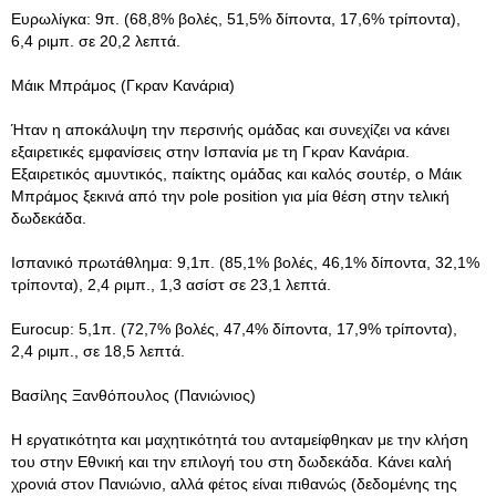
Ευρωλίγκα: 9π. (68,8% βολές, 51,5% δίποντα, 17,6% τρίποντα),
6,4 ριμπ. σε 20,2 λεπτά.
Μάικ Μπράμος (Γκραν Κανάρια)
Ήταν η αποκάλυψη την περσινής ομάδας και συνεχίζει να κάνει
εξαιρετικές εμφανίσεις στην Ισπανία με τη Γκραν Κανάρια.
Εξαιρετικός αμυντικός, παίκτης ομάδας και καλός σουτέρ, ο Μάικ
Μπράμος ξεκινά από την pole position για μία θέση στην τελική
δωδεκάδα.
Ισπανικό πρωτάθλημα: 9,1π. (85,1% βολές, 46,1% δίποντα, 32,1%
τρίποντα), 2,4 ριμπ., 1,3 ασίστ σε 23,1 λεπτά.
Eurocup: 5,1π. (72,7% βολές, 47,4% δίποντα, 17,9% τρίποντα),
2,4 ριμπ., σε 18,5 λεπτά.
Βασίλης Ξανθόπουλος (Πανιώνιος)
Η εργατικότητα και μαχητικότητά του ανταμείφθηκαν με την κλήση
του στην Εθνική και την επιλογή του στη δωδεκάδα. Κάνει καλή
χρονιά στον Πανιώνιο, αλλά φέτος είναι πιθανώς (δεδομένης της