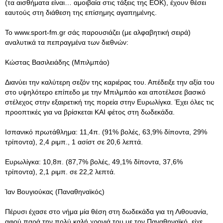
(τα αισθήματα είναι… αμοιβαία στις τάξεις της ΕΟΚ), έχουν θέσει
εαυτούς στη διάθεση της επίσημης αγαπημένης.
Το www.sport-fm.gr σάς παρουσιάζει (με αλφαβητική σειρά)
αναλυτικά τα πεπραγμένα των διεθνών:
Κώστας Βασιλειάδης (Μπιλμπάο)
Διανύει την καλύτερη σεζόν της καριέρας του. Απέδειξε την αξία του
στο υψηλότερο επίπεδο με την Μπιλμπάο και αποτέλεσε βασικό
στέλεχος στην εξαιρετική της πορεία στην Ευρωλίγκα. Έχει όλες τις
προοπτικές για να βρίσκεται ΚΑΙ φέτος στη δωδεκάδα.
Ισπανικό πρωτάθλημα: 11,4π. (91% βολές, 63,9% δίποντα, 29%
τρίποντα), 2,4 ριμπ., 1 ασίστ σε 20,6 λεπτά.
Ευρωλίγκα: 10,8π. (87,7% βολές, 49,1% δίποντα, 37,6%
τρίποντα), 2,1 ριμπ. σε 22,2 λεπτά.
Ίαν Βουγιούκας (Παναθηναϊκός)
Πέρυσι έχασε στο νήμα μία θέση στη δωδεκάδα για τη Λιθουανία,
αφού παρά την πολύ καλή χρονιά του με τον Παναθηναϊκό, είχε