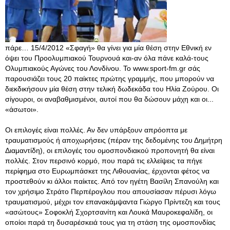
πάρε… 15/4/2012 «Σφαγή» θα γίνει για μία θέση στην Εθνική εν
όψει του Προολυμπιακού Τουρνουά και-αν όλα πάνε καλά-τους
Ολυμπιακούς Αγώνες του Λονδίνου. Το www.sport-fm.gr σάς
παρουσιάζει τους 20 παίκτες πρώτης γραμμής, που μπορούν να
διεκδικήσουν μία θέση στην τελική δωδεκάδα του Ηλία Ζούρου. Οι
σίγουροι, οι αναβαθμισμένοι, αυτοί που θα δώσουν μάχη και οι...
«άσωτοι».
Οι επιλογές είναι πολλές. Αν δεν υπάρξουν απρόοπτα με
τραυματισμούς ή αποχωρήσεις (πέραν της δεδομένης του Δημήτρη
Διαμαντίδη), οι επιλογές του ομοσπονδιακού προπονητή θα είναι
πολλές. Στον περσινό κορμό, που παρά τις ελλείψεις τα πήγε
περίφημα στο Ευρωμπάσκετ της Λιθουανίας, έρχονται φέτος να
προστεθούν κι άλλοι παίκτες. Από τον ηγέτη Βασίλη Σπανούλη και
τον χρήσιμο Στράτο Περπέρογλου που απουσίασαν πέρυσι λόγω
τραυματισμού, μέχρι τον επανακάμψαντα Γιώργο Πρίντεζη και τους
«ασώτους» Σοφοκλή Σχορτσανίτη και Λουκά Μαυροκεφαλίδη, οι
οποίοι παρά τη δυσαρέσκειά τους για τη στάση της ομοσπονδίας