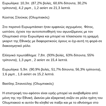
Ευρωλίγκα: 10,3π. (87,2% βολές, 60,6% δίποντα, 30,2%
τρίποντα), 4,2 ριμπ., 1,2 ασίστ σε 21,3 λεπτά.
Κώστας Σλούκας (Ολυμπιακός)
Στο περσινό Ευρωμπάσκετ ήταν εμφανώς αγχωμένος. Φέτος,
ωστόσο, έχτισε την αυτοπεποίθησή του αγωνιζόμενος με τον
Ολυμπιακό στην Ευρωλίγκα και μπορεί να πλαισιώσει τη γραμμή
γκαρντ της Εθνικής με διαφορετικούς όρους κι όχι-αυτή τη φορά-σε
διακοσμητικό ρόλο.
Ελληνικό πρωτάθλημα: 7,8π. (93% βολές, 63% δίποντα, 55%
τρίποντα), 1,3 ριμπ., 2 ασίστ σε 15,4 λεπτά.
Ευρωλίγκα: 5,9π. (90,9% βολές, 51,7% δίποντα, 56,3% τρίποντα),
1,6 ριμπ., 1,6 ασίστ σε 15,2 λεπτά.
Βασίλης Σπανούλης (Ολυμπιακός)
Η επιστροφή του-εφόσον είναι υγιής-μπορεί να αναβαθμίσει από
μόνη της την Εθνική. Διανύει μία εξαιρετική σεζόν σε ρόλο ηγέτη του
Ολυμπιακού κι αυτόν θα κληθεί να παίξει και με το εθνόσημο στο