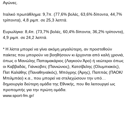
Αγώνες.
Ιταλικό πρωτάθλημα: 9,7π. (77,6% βολές, 63,6% δίποντα, 44,7%
τρίποντα), 4,8 ριμπ. σε 25,3 λεπτά.
Ευρωλίγκα: 8,4π. (73,7% βολές, 60,4% δίποντα, 36,2% τρίποντα),
4,9 ριμπ. σε 24,2 λεπτά.
* Η λίστα μπορεί να γίνει ακόμη μεγαλύτερη, αν προστεθούν
παίκτες που μπορούν να βοηθήσουν κι έρχονται από καλή χρονιά,
όπως ο Μανώλης Παπαμακάριος (Λαγκούν Άρο) ή νεώτεροι όπως
οι Καββαδάς, Γιάνκοβιτς (Πανιώνιος), Κατσίβελης (Ολυμπιακός),
Πατ Καλάθης (Παναθηναϊκός), Μπόγρης (Άρης), Παππάς (ΠΑΟΚ/
Μπιλμπάο) κ.α., που μπορεί να στελεχώσουν την υπό…
δημιουργία δεύτερη ομάδα της Εθνικής, που θα λειτουργεί ως
προπομπής για την πρώτη ομάδα.
www.sport-fm.gr/