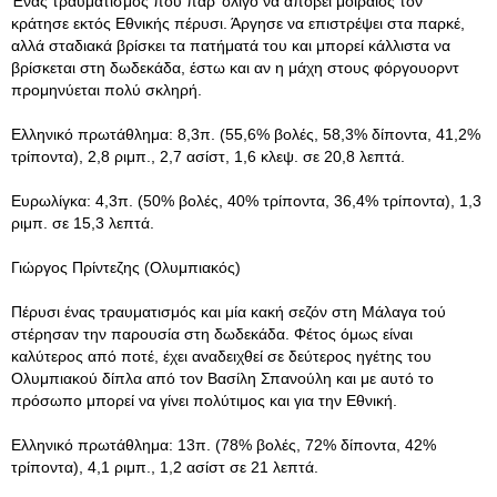
Ένας τραυματισμός που παρ’ ολίγο να αποβεί μοιραίος τον
κράτησε εκτός Εθνικής πέρυσι. Άργησε να επιστρέψει στα παρκέ,
αλλά σταδιακά βρίσκει τα πατήματά του και μπορεί κάλλιστα να
βρίσκεται στη δωδεκάδα, έστω και αν η μάχη στους φόργουορντ
προμηνύεται πολύ σκληρή.
Ελληνικό πρωτάθλημα: 8,3π. (55,6% βολές, 58,3% δίποντα, 41,2%
τρίποντα), 2,8 ριμπ., 2,7 ασίστ, 1,6 κλεψ. σε 20,8 λεπτά.
Ευρωλίγκα: 4,3π. (50% βολές, 40% τρίποντα, 36,4% τρίποντα), 1,3
ριμπ. σε 15,3 λεπτά.
Γιώργος Πρίντεζης (Ολυμπιακός)
Πέρυσι ένας τραυματισμός και μία κακή σεζόν στη Μάλαγα τού
στέρησαν την παρουσία στη δωδεκάδα. Φέτος όμως είναι
καλύτερος από ποτέ, έχει αναδειχθεί σε δεύτερος ηγέτης του
Ολυμπιακού δίπλα από τον Βασίλη Σπανούλη και με αυτό το
πρόσωπο μπορεί να γίνει πολύτιμος και για την Εθνική.
Ελληνικό πρωτάθλημα: 13π. (78% βολές, 72% δίποντα, 42%
τρίποντα), 4,1 ριμπ., 1,2 ασίστ σε 21 λεπτά.