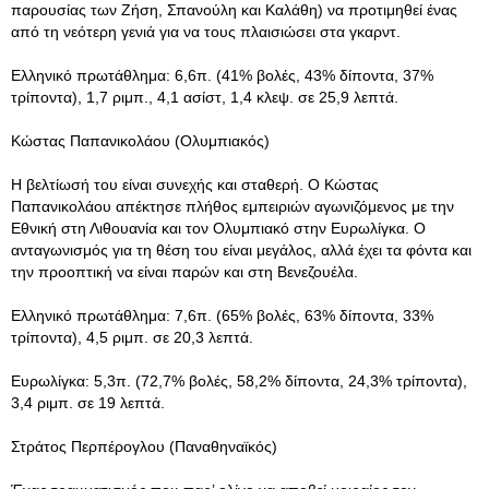
παρουσίας των Ζήση, Σπανούλη και Καλάθη) να προτιμηθεί ένας
από τη νεότερη γενιά για να τους πλαισιώσει στα γκαρντ.
Ελληνικό πρωτάθλημα: 6,6π. (41% βολές, 43% δίποντα, 37%
τρίποντα), 1,7 ριμπ., 4,1 ασίστ, 1,4 κλεψ. σε 25,9 λεπτά.
Κώστας Παπανικολάου (Ολυμπιακός)
Η βελτίωσή του είναι συνεχής και σταθερή. Ο Κώστας
Παπανικολάου απέκτησε πλήθος εμπειριών αγωνιζόμενος με την
Εθνική στη Λιθουανία και τον Ολυμπιακό στην Ευρωλίγκα. Ο
ανταγωνισμός για τη θέση του είναι μεγάλος, αλλά έχει τα φόντα και
την προοπτική να είναι παρών και στη Βενεζουέλα.
Ελληνικό πρωτάθλημα: 7,6π. (65% βολές, 63% δίποντα, 33%
τρίποντα), 4,5 ριμπ. σε 20,3 λεπτά.
Ευρωλίγκα: 5,3π. (72,7% βολές, 58,2% δίποντα, 24,3% τρίποντα),
3,4 ριμπ. σε 19 λεπτά.
Στράτος Περπέρογλου (Παναθηναϊκός)