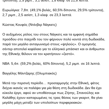
τρίποντα), 2,5 ριμπ., 3,1 ασίστ, 1,8 κλεψ. σε 21,8 λεπτά.
Ευρωλίγκα: 7,8π. (49,1% βολές, 60,5% δίποντα, 29,5% τρίποντα),
2,7 ριμπ., 2,5 ασίστ, 1,3 κλεψ. σε 23,3 λεπτά.
Κώστας Κουφός (Ντένβερ Νάγκετς)
Ο αυξημένος ρόλος του στους Νάγκετς και τα εμφανή σημάδια
προόδου στο παιχνίδι του τον φέρνουν πολύ κοντά στη δωδεκάδα,
παρά τον μεγάλο ανταγωνισμό στους «ψηλούς». Ο ομογενής
σέντερ αποτελεί κεφάλαιο για το ελληνικό μπάσκετ και οι άνθρωποι
της Εθνικής θέλουν να τον κρατήσουν «ζεστό».
ΝΒΑ: 5,4π. (59,2% βολές, 60% δίποντα), 5,2 ριμπ. σε 16 λεπτά.
Βαγγέλης Μάντζαρης (Ολυμπιακός)
Μετά την περσινή περίοδο… προσαρμογής στην Εθνική, φέτος
δείχνει ικανός να παλέψει για μία θέση στη δωδεκάδα. Δεν θα έχει
εύκολο έργο, αφού αν υποθέσουμε πως Ζήσης, Σπανούλης και
Καλάθης έχουν καπαρωμένες τις τρεις θέσεις των γκαρντ, θα γίνει
μεγάλη μάχη μεταξύ των υπολοίπων περιφερειακών.