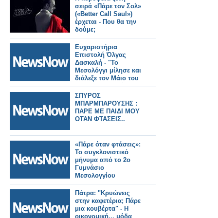
σειρά «Πάρε τον Σολ»
(«Better Call Saul»)
έρχεται - Που θα την
δούμε;
Ευχαριστήρια
Επιστολή Όλγας
Δασκαλή - "Το
Μεσολόγγι μίλησε και
διάλεξε τον Μάιο του
2019, ευχαριστώ για
την εμπιστοσύνη και
ΣΠΥΡΟΣ
την τιμή"
ΜΠΑΡΜΠΑΡΟΥΣΗΣ :
ΠΑΡΕ ΜΕ ΠΑΙΔΙ ΜΟΥ
ΟΤΑΝ ΦΤΑΣΕΙΣ..
«Πάρε όταν φτάσεις»:
Το συγκλονιστικό
μήνυμα από το 2ο
Γυμνάσιο
Μεσολογγίου
Πάτρα: "Κρυώνεις
στην καφετέρια; Πάρε
μια κουβέρτα" - Η
οικονομική... μόδα