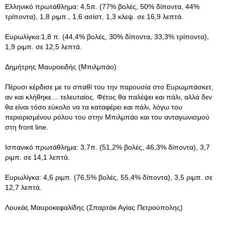
Ελληνικό πρωτάθλημα: 4,5π. (77% βολές, 50% δίποντα, 44%
τρίποντα), 1,8 ριμπ., 1,6 ασίστ, 1,3 κλεψ. σε 16,9 λεπτά.
Ευρωλίγκα:1,8 π. (44,4% βολές, 30% δίποντα, 33,3% τρίποντα),
1,9 ριμπ. σε 12,5 λεπτά.
Δημήτρης Μαυροειδής (Μπιλμπάο)
Πέρυσι κέρδισε με το σπαθί του την παρουσία στο Ευρωμπάσκετ,
αν και κλήθηκε… τελευταίος. Φέτος θα παλέψει και πάλι, αλλά δεν
θα είναι τόσο εύκολο να τα καταφέρει και πάλι, λόγω του
περιορισμένου ρόλου του στην Μπιλμπάο και του ανταγωνισμού
στη front line.
Ισπανικό πρωτάθλημα: 3,7π. (51,2% βολές, 46,3% δίποντα), 3,7
ριμπ. σε 14,1 λεπτά.
Ευρωλίγκα: 4,6 ριμπ. (76,5% βολές, 55,4% δίποντα), 3,5 ριμπ. σε
12,7 λεπτά.
Λουκάς Μαυροκεφαλίδης (Σπαρτάκ Αγίας Πετρούπολης)