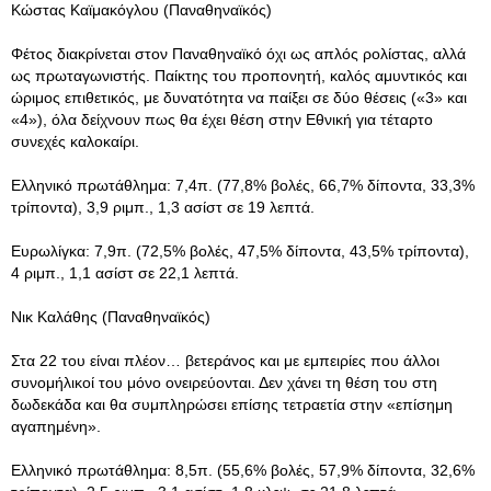
Κώστας Καϊμακόγλου (Παναθηναϊκός)
Φέτος διακρίνεται στον Παναθηναϊκό όχι ως απλός ρολίστας, αλλά
ως πρωταγωνιστής. Παίκτης του προπονητή, καλός αμυντικός και
ώριμος επιθετικός, με δυνατότητα να παίξει σε δύο θέσεις («3» και
«4»), όλα δείχνουν πως θα έχει θέση στην Εθνική για τέταρτο
συνεχές καλοκαίρι.
Ελληνικό πρωτάθλημα: 7,4π. (77,8% βολές, 66,7% δίποντα, 33,3%
τρίποντα), 3,9 ριμπ., 1,3 ασίστ σε 19 λεπτά.
Ευρωλίγκα: 7,9π. (72,5% βολές, 47,5% δίποντα, 43,5% τρίποντα),
4 ριμπ., 1,1 ασίστ σε 22,1 λεπτά.
Νικ Καλάθης (Παναθηναϊκός)
Στα 22 του είναι πλέον… βετεράνος και με εμπειρίες που άλλοι
συνομήλικοί του μόνο ονειρεύονται. Δεν χάνει τη θέση του στη
δωδεκάδα και θα συμπληρώσει επίσης τετραετία στην «επίσημη
αγαπημένη».
Ελληνικό πρωτάθλημα: 8,5π. (55,6% βολές, 57,9% δίποντα, 32,6%