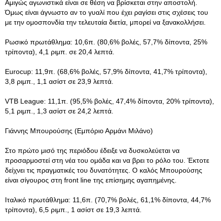
Αμιγώς αγωνιστικά είναι σε θέση να βρίσκεται στην αποστολή.
Όμως είναι άγνωστο αν το γυαλί που έχει ραγίσει στις σχέσεις του
με την ομοσπονδία την τελευταία διετία, μπορεί να ξανακολλήσει.
Ρωσικό πρωτάθλημα: 10,6π. (80,6% βολές, 57,7% δίποντα, 25%
τρίποντα), 4,1 ριμπ. σε 20,4 λεπτά.
Eurocup: 11,9π. (68,6% βολές, 57,9% δίποντα, 41,7% τρίποντα),
3,8 ριμπ., 1,1 ασίστ σε 23,9 λεπτά.
VTB League: 11,1π. (95,5% βολές, 47,4% δίποντα, 20% τρίποντα),
5,1 ριμπ., 1,3 ασίστ σε 24,2 λεπτά.
Γιάννης Μπουρούσης (Εμπόριο Αρμάνι Μιλάνο)
Στο πρώτο μισό της περιόδου έδειξε να δυσκολεύεται να
προσαρμοστεί στη νέα του ομάδα και να βρει το ρόλο του. Έκτοτε
δείχνει τις πραγματικές του δυνατότητες. Ο καλός Μπουρούσης
είναι σίγουρος στη front line της επίσημης αγαπημένης.
Ιταλικό πρωτάθλημα: 11,6π. (70,7% βολές, 61,1% δίποντα, 44,7%
τρίποντα), 6,5 ριμπ., 1 ασίστ σε 19,3 λεπτά.