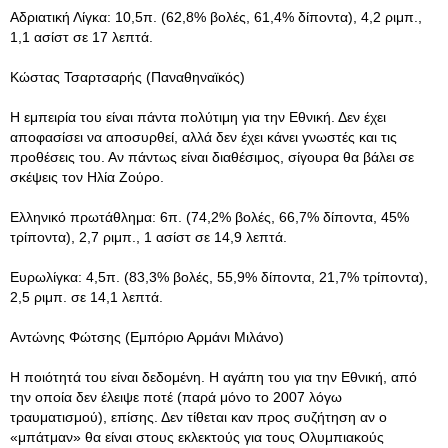
Αδριατική Λίγκα: 10,5π. (62,8% βολές, 61,4% δίποντα), 4,2 ριμπ.,
1,1 ασίστ σε 17 λεπτά.
Κώστας Τσαρτσαρής (Παναθηναϊκός)
Η εμπειρία του είναι πάντα πολύτιμη για την Εθνική. Δεν έχει
αποφασίσει να αποσυρθεί, αλλά δεν έχει κάνει γνωστές και τις
προθέσεις του. Αν πάντως είναι διαθέσιμος, σίγουρα θα βάλει σε
σκέψεις τον Ηλία Ζούρο.
Ελληνικό πρωτάθλημα: 6π. (74,2% βολές, 66,7% δίποντα, 45%
τρίποντα), 2,7 ριμπ., 1 ασίστ σε 14,9 λεπτά.
Ευρωλίγκα: 4,5π. (83,3% βολές, 55,9% δίποντα, 21,7% τρίποντα),
2,5 ριμπ. σε 14,1 λεπτά.
Αντώνης Φώτσης (Εμπόριο Αρμάνι Μιλάνο)
Η ποιότητά του είναι δεδομένη. Η αγάπη του για την Εθνική, από
την οποία δεν έλειψε ποτέ (παρά μόνο το 2007 λόγω
τραυματισμού), επίσης. Δεν τίθεται καν προς συζήτηση αν ο
«μπάτμαν» θα είναι στους εκλεκτούς για τους Ολυμπιακούς