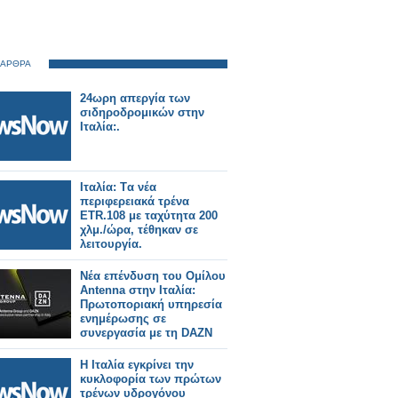
 ΑΡΘΡΑ
24ωρη απεργία των
σιδηροδρομικών στην
Ιταλία:.
Ιταλία: Tα νέα
περιφερειακά τρένα
ETR.108 με ταχύτητα 200
χλμ./ώρα, τέθηκαν σε
λειτουργία.
Νέα επένδυση του Ομίλου
Antenna στην Ιταλία:
Πρωτοποριακή υπηρεσία
ενημέρωσης σε
συνεργασία με τη DAZΝ
Η Ιταλία εγκρίνει την
κυκλοφορία των πρώτων
τρένων υδρογόνου