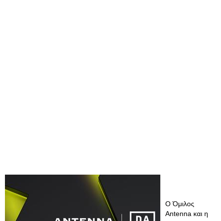
Ο Όμιλος
Antenna και η