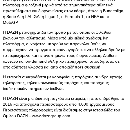
πλατφόρμα φιλοξενεί μερικά από τα σημαντικότερα αθλητικά
πρωταθλήματα και διοργανώσεις στον κόσμο, όπως η Bundesliga,
η Serie A, η LALIGA, η Ligue 1, η Formula 1, το NBA και το
MotoGP.
Η DAZN μετασχηματίζει τον τρόπο με τον οποίο οι φίλαθλοι
βιώνουν τον αθλητισμό. Μέσα από μία ειδικά σχεδιασμένη
πλατφόρμα, οι χρήστες μπορούν να παρακολουθούν, να
συμμετέχουν, να πραγματοποιούν αγορές και να αλληλεπιδρούν με
το περιεχόμενο και τις αγαπημένες τους διοργανώσεις. Διαθέτει
ζωντανό και on-demand αθλητικό περιεχόμενο, οπουδήποτε, σε
οποιαδήποτε γλώσσα και από οποιαδήποτε συσκευή.
Η εταιρεία συνεργάζεται με κορυφαίους παρόχους συνδρομητικής
τηλεόρασης, τηλεπικοινωνιακούς παρόχους και παρόχους
διαδικτυακών υπηρεσιών διεθνώς.
Η DAZN είναι μία ιδιωτική παγκόσμια εταιρεία, η οποία ιδρύθηκε το
2016 και απασχολεί περισσότερους από 4.000 εργαζομένους.
Περισσότερες πληροφορίες είναι διαθέσιμες στην ιστοσελίδα του
Ομίλου DAZN - www.dazngroup.com