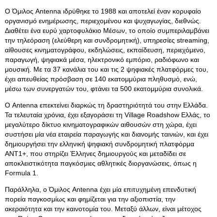
Ο Όμιλος Antenna ιδρύθηκε το 1988 και αποτελεί έναν κορυφαίο
οργανισμό ενημέρωσης, περιεχομένου και ψυχαγωγίας, διεθνώς.
Διαθέτει ένα ευρύ χαρτοφυλάκιο Μέσων, το οποίο συμπεριλαμβάνει
την τηλεόραση (ελεύθερη και συνδρομητική), υπηρεσίες streaming,
αίθουσες κινηματογράφου, εκδηλώσεις, εκπαίδευση, περιεχόμενο,
παραγωγή, ψηφιακά μέσα, ηλεκτρονικό εμπόριο, ραδιόφωνο και
μουσική. Με τα 37 κανάλια του και τις 2 ψηφιακές πλατφόρμες του,
έχει απευθείας πρόσβαση σε 140 εκατομμύρια πληθυσμό, ενώ,
μέσω των συνεργατών του, φτάνει τα 500 εκατομμύρια συνολικά.
Ο Antenna επεκτείνει διαρκώς τη δραστηριότητά του στην Ελλάδα.
Τα τελευταία χρόνια, έχει εξαγοράσει τη Village Roadshow Ελλάς, το
μεγαλύτερο δίκτυο κινηματογραφικών αιθουσών στη χώρα, έχει
συστήσει μία νέα εταιρεία παραγωγής και διανομής ταινιών, και έχει
δημιουργήσει την ελληνική ψηφιακή συνδρομητική πλατφόρμα
ANT1+, που στηρίζει Έλληνες δημιουργούς και μεταδίδει σε
αποκλειστικότητα παγκόσμιες αθλητικές διοργανώσεις, όπως η
Formula 1.
Παράλληλα, ο Όμιλος Antenna έχει μία επιτυχημένη επενδυτική
πορεία παγκοσμίως και φημίζεται για την αξιοπιστία, την
ακεραιότητα και την καινοτομία του. Μεταξύ άλλων, είναι μέτοχος