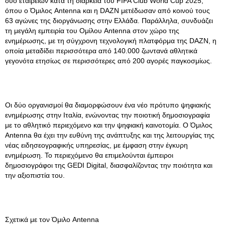
δύο εταιρειών κατά τη διάρκεια του FIFA Club World Cup 2025,
όπου ο Όμιλος Antenna και η DAZN μετέδωσαν από κοινού τους
63 αγώνες της διοργάνωσης στην Ελλάδα. Παράλληλα, συνδυάζει
τη μεγάλη εμπειρία του Ομίλου Antenna στον χώρο της
ενημέρωσης, με τη σύγχρονη τεχνολογική πλατφόρμα της DAZN, η
οποία μεταδίδει περισσότερα από 140.000 ζωντανά αθλητικά
γεγονότα ετησίως σε περισσότερες από 200 αγορές παγκοσμίως.
Οι δύο οργανισμοί θα διαμορφώσουν ένα νέο πρότυπο ψηφιακής
ενημέρωσης στην Ιταλία, ενώνοντας την ποιοτική δημοσιογραφία
με το αθλητικό περιεχόμενο και την ψηφιακή καινοτομία. Ο Όμιλος
Antenna θα έχει την ευθύνη της ανάπτυξης και της λειτουργίας της
νέας ειδησεογραφικής υπηρεσίας, με έμφαση στην έγκυρη
ενημέρωση. Το περιεχόμενο θα επιμελούνται έμπειροι
δημοσιογράφοι της GEDI Digital, διασφαλίζοντας την ποιότητα και
την αξιοπιστία του.
Σχετικά με τον Όμιλο Antenna