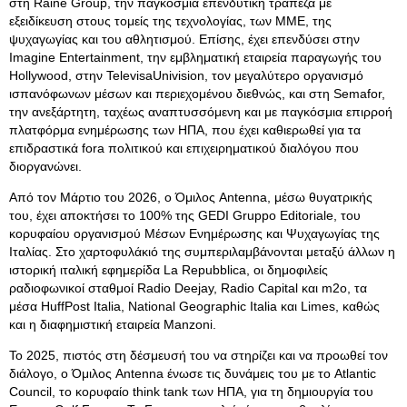
στη Raine Group, την παγκόσμια επενδυτική τράπεζα με
εξειδίκευση στους τομείς της τεχνολογίας, των ΜΜΕ, της
ψυχαγωγίας και του αθλητισμού. Επίσης, έχει επενδύσει στην
Imagine Entertainment, την εμβληματική εταιρεία παραγωγής του
Hollywood, στην TelevisaUnivision, τον μεγαλύτερο οργανισμό
ισπανόφωνων μέσων και περιεχομένου διεθνώς, και στη Semafor,
την ανεξάρτητη, ταχέως αναπτυσσόμενη και με παγκόσμια επιρροή
πλατφόρμα ενημέρωσης των ΗΠΑ, που έχει καθιερωθεί για τα
επιδραστικά fora πολιτικού και επιχειρηματικού διαλόγου που
διοργανώνει.
Από τον Μάρτιο του 2026, ο Όμιλος Antenna, μέσω θυγατρικής
του, έχει αποκτήσει το 100% της GEDI Gruppo Editoriale, του
κορυφαίου οργανισμού Μέσων Ενημέρωσης και Ψυχαγωγίας της
Ιταλίας. Στο χαρτοφυλάκιό της συμπεριλαμβάνονται μεταξύ άλλων η
ιστορική ιταλική εφημερίδα La Repubblica, οι δημοφιλείς
ραδιοφωνικοί σταθμοί Radio Deejay, Radio Capital και m2o, τα
μέσα HuffPost Italia, National Geographic Italia και Limes, καθώς
και η διαφημιστική εταιρεία Manzoni.
Το 2025, πιστός στη δέσμευσή του να στηρίζει και να προωθεί τον
διάλογο, ο Όμιλος Antenna ένωσε τις δυνάμεις του με το Atlantic
Council, το κορυφαίο think tank των ΗΠΑ, για τη δημιουργία του