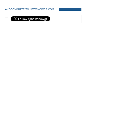
ΑΚΟΛΟΥΘΗΣΤΕ ΤΟ NEWSNOWGR.COM