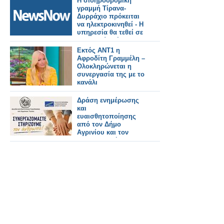
Η σιδηροδρομική
γραμμή Τίρανα-
Δυρράχιο πρόκειται
να ηλεκτροκινηθεί - Η
υπηρεσία θα τεθεί σε
λειτουργία μέχρι το
τέλος του 2027.
Εκτός ΑΝΤ1 η
Αφροδίτη Γραμμέλη –
Ολοκληρώνεται η
συνεργασία της με το
κανάλι
Δράση ενημέρωσης
και
ευαισθητοποίησης
από τον Δήμο
Αγρινίου και τον
ΣΕΕΔΑ με μήνυμα
«Συνεργαζόμαστε –
Στηρίζουμε τον
άνθρωπο»