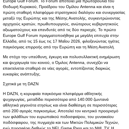
Europe Gulf Forum. Το Forum αποτελεί μία πρωτοβουλία του
Θοδωρή Κυριακού, Προέδρου του Ομίλου Antenna και είναι η
πρώτη σταθερή πλατφόρμα στρατηγικού διαλόγου και συνεργασίας
μεταξύ της Ευρώπης και της Μέσης Ανατολής, συγκεντρώνοντας
αρχηγούς κρατών, πρωθυπουργούς, ανώτερους κυβερνητικούς
αξιωματούχους και επενδυτές από τις δύο περιοχές. Το πρώτο
Europe Gulf Forum πραγματοποιήθηκε με μεγάλη επιτυχία στην
Ελλάδα, από τις 15 έως τις 17 Μαΐου 2026, φιλοξενώντας ηγέτες
παγκόσμιας επιρροής από την Ευρώπη και τη Μέση Ανατολή.
Με στόχο την υπεύθυνη, έγκυρη και πολυσυλλεκτική ενημέρωση
και ψυχαγωγία του κοινού, ο Όμιλος Antenna, συνεχίζει να
επεκτείνεται σταθερά σε νέες αγορές, εντοπίζοντας διαρκώς
ευκαιρίες ανάπτυξης.
Σχετικά με τη DAZN
Η DAZN, η κορυφαία παγκόσμια πλατφόρμα αθλητικής
ψυχαγωγίας, μεταδίδει περισσότερα από 140.000 ζωντανά
αθλητικά γεγονότα ετησίως και είναι διαθέσιμη σε περισσότερες
από 200 αγορές παγκοσμίως. Αποτελεί τον κεντρικό προορισμό
των φιλάθλων του ευρωπαϊκού ποδοσφαίρου, του γυναικείου
ποδόσφαιρου, της πυγμαχία και των Μικτών Πολεμικών Τεχνών,
ενώ προσφέρει διεθνώς το NFL Game Pass και το NHL.TV. Η