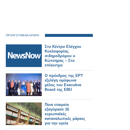
ΠΡΟΗΓΟΥΜΕΝΑ ΑΡΘΡΑ
Στο Κέντρο Ελέγχου
Κυκλοφορίας
σιδηροδρόμου ο
Κώτσηρας – Στο
επίκεντρο
τηλεδιοίκηση και
ψηφιακές υποδομές.
Ο πρόεδρος της ΕΡΤ
εξελέγη ομόφωνα
μέλος του Executive
Board της EBU
Ποια εταιρεία
εξαγόρασε 16
ευρωπαϊκές
καταναλωτικές μάρκες
για την υγεία