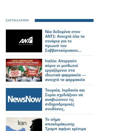
ΣΧΕΤΙΚΑ ΑΡΘΡΑ
Νέα δεδομένα στον
ΑΝΤ1: Ανοιχτά όλα τα
σενάρια για το
πρωινό του
Σαββατοκύριακου...
Ιταλία: Απεργούν
αύριο οι μισθωτοί
εργαζόμενοι στα
ιδιωτικά φαρμακεία —
ανοιχτά τα φαρμακεία
με περιορισμένο
προσωπικό
Τουρκία, Ιορδανία και
Συρία σχεδιάζουν να
αναβιώσουν τις
σιδηροδρομικές
συνδέσεις.
Το σήμα
αποκλιμάκωσης
Τραμπ αφήνει κρίσιμα