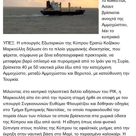
το καθεστώς
Ασαντ
βρίσκεται
ανοιχτά της
Αμμοχώστου,
λέει το
κυπριακό
ΥΠΕΞ. Η υπουργός Εξωτερικών της Κύπρου Ερατώ Κοζάκου
Μαρκούλλη δήλωσε ότι το πλοίο γερμανικής ιδιοκτησίας, που
φέρεται, σύμφωνα με ξένα ειδησεογραφικά πρακτορεία, να
μεταφέρει βαρύ οπλισμό και πυρομαχικά από το Ιράν για τη Συρία,
βρίσκεται 40 με 50 ναυτικά μίλια έξω από την κατεχόμενη
Αμμοχώστο, μεταξύ Αμμοχώστου και Βηρυτού, με κατεύθυνση την
Τουρκία.
Μιλώντας στο κεντρικό τηλεοπτικό δελτίο ειδήσεων του ΡΙΚ, η
Μαρκουλλή είπε ότι από την πρώτη στιγμή ήρθε σε επαφή με τον
υπουργό Συγκοινωνιών Ευθύμιο Φλουρέτζου και δόθηκαν οδηγίες
στο Τμήμα Εμπορικής Ναυτιλίας, το οποίο παρακολουθεί την
πορεία όλων των πλοίων τα οποία βρίσκονται στα χωρικά ύδατα
της Κύπρου και έξω από αυτά. Η είδηση όπως είναι φυσικό
ξύπνησε στους πολίτες της Κύπρου τις εφιαλτικές μνήμες από την
έκρηξη στην ναυτική βάση στο Μαρί, το περασμένο καλοκαίρι. Η