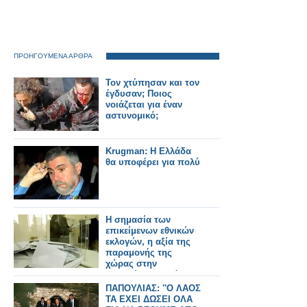
ΠΡΟΗΓΟΥΜΕΝΑ ΑΡΘΡΑ
Τον χτύπησαν και τον
έγδυσαν; Ποιος
νοιάζεται για έναν
αστυνομικό;
Krugman: Η Ελλάδα
θα υποφέρει για πολύ
Η σημασία των
επικείμενων εθνικών
εκλογών, η αξία της
παραμονής της
χώρας στην
ευρωζώνη, ο στόχος
της αυτοδύναμης
ΠΑΠΟΥΛΙΑΣ: ''Ο ΛΑΟΣ
Ελλάδας
ΤΑ ΕΧΕΙ ΔΩΣΕΙ ΟΛΑ