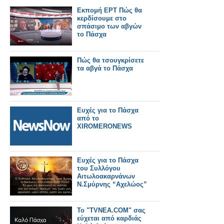
Εκπομή ΕΡΤ Πώς θα
κερδίσουμε στο
σπάσιμο των αβγών
το Πάσχα
Πώς θα τσουγκρίσετε
τα αβγά το Πάσχα
Ευχές για το Πάσχα
από το
XIROMERONEWS
Ευχές για το Πάσχα
του Συλλόγου
Αιτωλοακαρνάνων
Ν.Σμύρνης “Αχελώος”
Το "TVNEA.COM" σας
εύχεται από καρδιάς