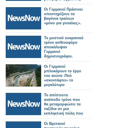
στα ναζιστικά
στρατόπεδα
Οι Γερμανοί Πράσινοι
εξόντωσης
υποστηρίζουν τα
βαγόνια τραίνων
«μόνο για γυναίκες».
Το μυστικό ουκρανικό
τρένο ασθενοφόρο
αποκάλυψαν
Γερμανοί
δημοσιογράφοι.
Βίντεο.
Οι Γερμανοί
μπλοκάρουν το έργο
του αιώνα -Πού
«σκοντάφτει» το
μεγαλύτερο
σιδηροδρομικό
τούνελ της Ευρώπης
Το απίστευτο
ανάποδο τρένο που
θα μεταμορφώσει τα
ταξίδια σε μια
εκπληκτική πόλη που
αγαπούν οι Βρετανοί
Οι Βρετανοί