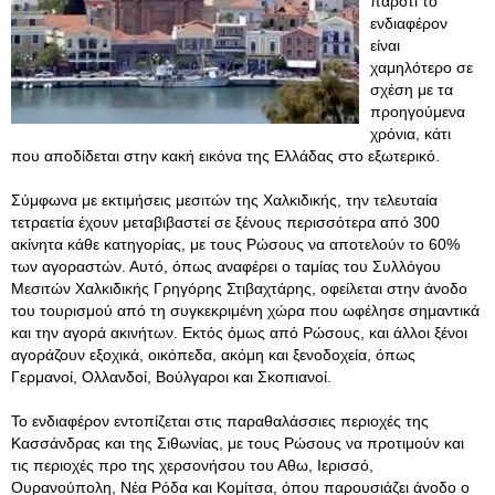
παρότι το
ενδιαφέρον
είναι
χαμηλότερο σε
σχέση με τα
προηγούμενα
χρόνια, κάτι
που αποδίδεται στην κακή εικόνα της Ελλάδας στο εξωτερικό.
Σύμφωνα με εκτιμήσεις μεσιτών της Χαλκιδικής, την τελευταία
τετραετία έχουν μεταβιβαστεί σε ξένους περισσότερα από 300
ακίνητα κάθε κατηγορίας, με τους Ρώσους να αποτελούν το 60%
των αγοραστών. Αυτό, όπως αναφέρει ο ταμίας του Συλλόγου
Μεσιτών Χαλκιδικής Γρηγόρης Στιβαχτάρης, οφείλεται στην άνοδο
του τουρισμού από τη συγκεκριμένη χώρα που ωφέλησε σημαντικά
και την αγορά ακινήτων. Εκτός όμως από Ρώσους, και άλλοι ξένοι
αγοράζουν εξοχικά, οικόπεδα, ακόμη και ξενοδοχεία, όπως
Γερμανοί, Ολλανδοί, Βούλγαροι και Σκοπιανοί.
Το ενδιαφέρον εντοπίζεται στις παραθαλάσσιες περιοχές της
Κασσάνδρας και της Σιθωνίας, με τους Ρώσους να προτιμούν και
τις περιοχές προ της χερσονήσου του Αθω, Ιερισσό,
Ουρανούπολη, Νέα Ρόδα και Κομίτσα, όπου παρουσιάζει άνοδο ο