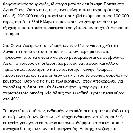
θρησκευτικός τουρισμός, ιδιαίτερα μετά την επίσκεψη Πούτιν στο
Αγιον Ορος
. Οσο για τις τιμές, ένα ακίνητο που μέχρι πρότινος
κόστιζε 200.000 ευρώ μπορεί να πουληθεί ακόμη και προς 100.000
ευρώ, αφού πολλοί Ελληνες επιδιώκουν να ξεφορτωθούν την
εξοχική τους κατοικία προκειμένου να γλιτώσουν τα χαράτσια και τα
τεκμήρια.
Στα Χανιά. Αυξημένο το ενδιαφέρον των ξένων για εξοχικά στα
Χανιά, το οποίο ωστόσο προς το παρόν περιορίζεται στα
τηλέφωνα, από τα οποία λίγα μόνο μεταφράζονται σε συμβόλαια.
Αιτία, το γεγονός ότι οι ξένοι περιμένουν να πέσουν και άλλο οι
τιμές, όπως παρατηρεί ο κτηματομεσίτης Γιάννης Κριαράς,
προσθέτοντας ως ένα επιπλέον αντικίνητρο το ασαφές φορολογικό
καθεστώς. Οσο για τις τιμές των εξοχικών, στον Αποκόρωνα, για
παράδειγμα, όπου επί μία δεκαετία ήταν η περιοχή με τις
περισσότερες οικοδομικές άδειες πανελλαδικά, έχουν πέσει γύρω
στο 40%.
Το μεγαλύτερο πάντως ενδιαφέρον εστιάζεται αυτή την περίοδο στη
δυτική πλευρά των Χανίων. «Υπάρχει ενδιαφέρον από ισραηλινές
εταιρείες για αγορά εκτάσεων και ανοικοδόμηση κατοικιών που εν
συνεχεία θα τις πωλούν σε Ισραηλινούς. Επίσης, κινεζική και