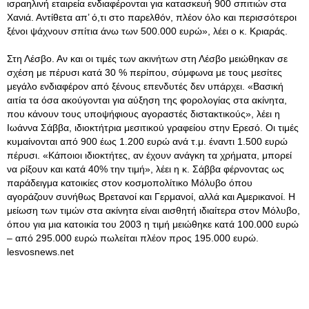
ισραηλινή εταιρεία ενδιαφέρονται για κατασκευή 900 σπιτιών στα
Χανιά. Αντίθετα απ’ ό,τι στο παρελθόν, πλέον όλο και περισσότεροι
ξένοι ψάχνουν σπίτια άνω των 500.000 ευρώ», λέει ο κ. Κριαράς.
Στη Λέσβο. Αν και οι τιμές των ακινήτων στη Λέσβο μειώθηκαν σε
σχέση με πέρυσι κατά 30 % περίπου, σύμφωνα με τους μεσίτες
μεγάλο ενδιαφέρον από ξένους επενδυτές δεν υπάρχει. «Βασική
αιτία τα όσα ακούγονται για αύξηση της φορολογίας στα ακίνητα,
που κάνουν τους υποψήφιους αγοραστές διστακτικούς», λέει η
Ιωάννα Σάββα, ιδιοκτήτρια μεσιτικού γραφείου στην Ερεσό. Οι τιμές
κυμαίνονται από 900 έως 1.200 ευρώ ανά τ.μ. έναντι 1.500 ευρώ
πέρυσι. «Κάποιοι ιδιοκτήτες, αν έχουν ανάγκη τα χρήματα, μπορεί
να ρίξουν και κατά 40% την τιμή», λέει η κ. Σάββα φέρνοντας ως
παράδειγμα κατοικίες στον κοσμοπολίτικο Μόλυβο όπου
αγοράζουν συνήθως Βρετανοί και Γερμανοί, αλλά και Αμερικανοί. Η
μείωση των τιμών στα ακίνητα είναι αισθητή ιδιαίτερα στον Μόλυβο,
όπου για μια κατοικία του 2003 η τιμή μειώθηκε κατά 100.000 ευρώ
– από 295.000 ευρώ πωλείται πλέον προς 195.000 ευρώ.
lesvosnews.net