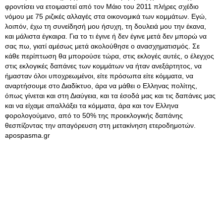
φροντίσει να ετοιμαστεί από τον Μάιο του 2011 πλήρες σχέδιο
νόμου με 75 ριζικές αλλαγές στα οικονομικά των κομμάτων
. Εγώ,
λοιπόν, έχω τη συνείδησή μου ήσυχη, τη δουλειά μου την έκανα,
και μάλιστα έγκαιρα. Για το τι έγινε ή δεν έγινε μετά δεν μπορώ να
σας πω, γιατί αμέσως μετά ακολούθησε ο ανασχηματισμός. Σε
κάθε περίπτωση θα μπορούσε τώρα, στις εκλογές αυτές, ο έλεγχος
στις εκλογικές δαπάνες των κομμάτων να ήταν ανεξάρτητος, να
ήμασταν όλοι υποχρεωμένοι, είτε πρόσωπα είτε κόμματα, να
αναρτήσουμε στο Διαδίκτυο, άρα να μάθει ο Ελληνας πολίτης,
όπως γίνεται και στη Διαύγεια, και τα έσοδά μας και τις δαπάνες μας
και να είχαμε απαλλάξει τα κόμματα, άρα και τον Ελληνα
φορολογούμενο, από το 50% της προεκλογικής δαπάνης
θεσπίζοντας την απαγόρευση στη μετακίνηση ετεροδημοτών.
apospasma.gr