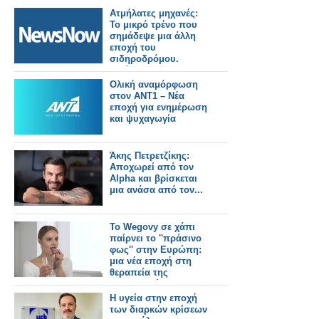
Ατμήλατες μηχανές:
Το μικρό τρένο που
σημάδεψε μια άλλη
εποχή του
σιδηροδρόμου.
Εικόνες.
Ολική αναμόρφωση
στον ΑΝΤ1 – Νέα
εποχή για ενημέρωση
και ψυχαγωγία
Άκης Πετρετζίκης:
Αποχωρεί από τον
Alpha και βρίσκεται
μια ανάσα από τον...
Το Wegovy σε χάπι
παίρνει το ''πράσινο
φως'' στην Ευρώπη:
μια νέα εποχή στη
θεραπεία της
παχυσαρκίας
Η υγεία στην εποχή
των διαρκών κρίσεων