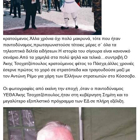
κρατούμενος.Άλλα χρόνια όχι πολύ μακρυνά, τότε που ήταν
παντοδύναμος,πρωταγωνιστούσε τέτοιες μέρες σ΄ όλα τα
τηλεοπτικά δελτία ειδήσεων.Η ιστορία του σίγουρα είναι κανονικό
σενάριο.Από τα χαμηλά στα πολύ ψηλά και τελικά…συντριβή.Ο
Άκης Τσοχατζόπουλος κρατούμενος φέτος το Πάσχα,άλλες χρονιές
έσερνε πρώτος το χορό σε στρατόπεδα και τραγουδούσε μαζί με
τον Αντώνη Ρέμο για χάρη των Ελλήνων στρατιωτών στο Κόσσοβο.
Οι φωτογραφίες από εκείνη την εποχή ,όταν ο παντοδύναμος
ΥΕΘΑ Άκης Τσοχατζόπουλος,ήταν στη κυβέρνηση Σημίτη και το
μεγαλύτερο εξοπλιστικό πρόγραμμα των ΕΔ σε πλήρη εξέλιξη.