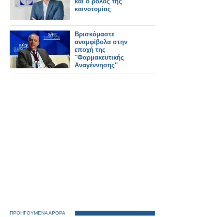
και ο ρόλος της
καινοτομίας
Βρισκόμαστε
αναμφίβολα στην
εποχή της
''Φαρμακευτικής
Αναγέννησης''
ΠΡΟΗΓΟΥΜΕΝΑ ΑΡΘΡΑ